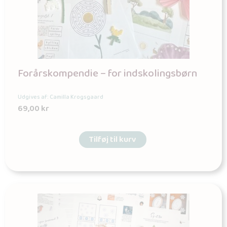
Forårskompendie – for indskolingsbørn
Udgives af: Camilla Krogsgaard
69,00
kr
Tilføj til kurv