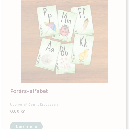
Forårs-alfabet
Udgives af: Camilla Krogsgaard
0,00
kr
Læs mere