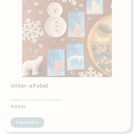
Vinter-alfabet
Udgives af: Camilla Krogsgaard
0,00
kr
Læs mere