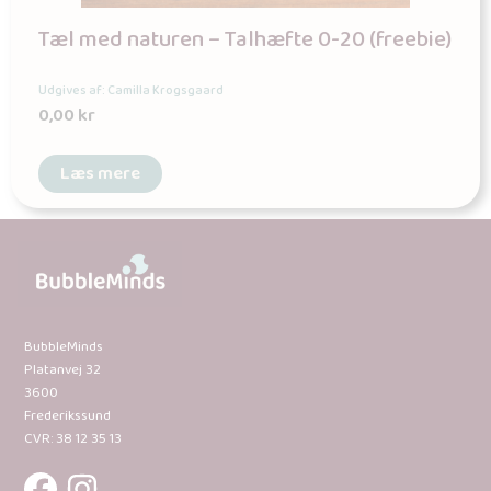
Tæl med naturen – Talhæfte 0-20 (freebie)
Udgives af: Camilla Krogsgaard
0,00
kr
Læs mere
BubbleMinds
Platanvej 32
3600
Frederikssund
CVR: 38 12 35 13