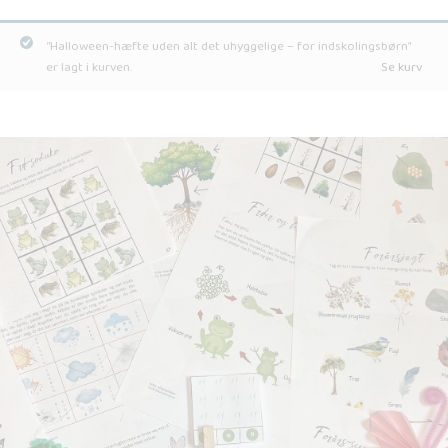
“Halloween-hæfte uden alt det uhyggelige – for indskolingsbørn”
er lagt i kurven.
Se kurv