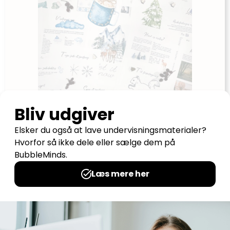
Vinterkompendie – for indskolingsbørn
Udgives af: Camilla Krogsgaard
69,00
kr
Tilføj til kurv