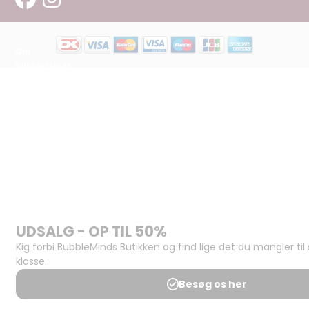
Om
BubbleMinds:
Materialerne
Bliv
udgiver
Historien
om
BubbleMinds
BubbleMinds
Butikken
Support og
juridisk:
Spørgsmål og
svar
Medlemsbetingelser
Udgiveraftale