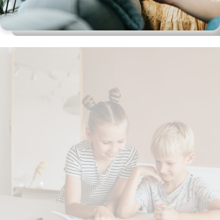
Spørgsmål og
svar
Medlemsbetingelser
Udgiveraftale
Handels- og
brugsbetingelser
Privatlivspolitik
Annoncering
Al kopiering, analogt og
digitalt, af materialer på
BubbleMinds eller dele deraf
er tilladt i henhold til
undervisningsinstitutionens
aftale med Tekst & Node.
Kopiering, der går ud over
begrænsningsreglerne i
aftalen med Tekst & Node,
kan alene finde sted efter