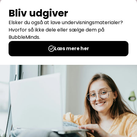
Frederikssund
CVR: 38 12 35 13
Om
BubbleMinds:
Materialerne
Bliv
udgiver
Historien
om
BubbleMinds
BubbleMinds
Butikken
Support og
juridisk: