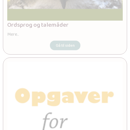
Ordsprog og talemåder
Mere..
Gå til siden