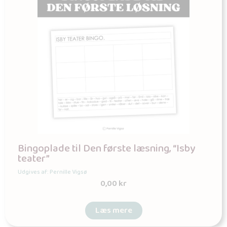
Bingoplade til Den første læsning, “Isby
teater”
Udgives af: Pernille Vigsø
0,00
kr
Læs mere