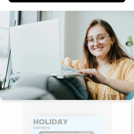
Alfabetophæng
Udgives af: Louise Berg-Sonne
10,00
kr
Tilføj til kurv