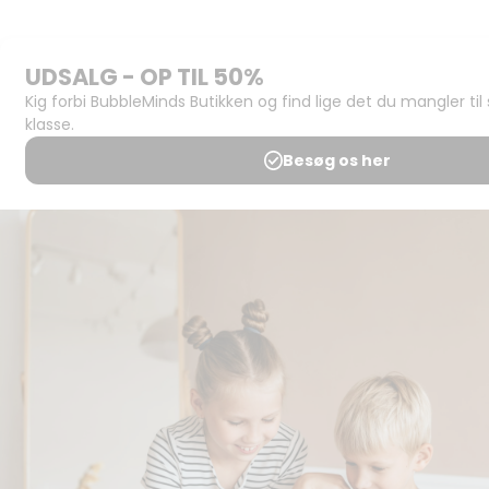
Support og
juridisk:
Spørgsmål og
svar
Medlemsbetingelser
Udgiveraftale
Handels- og
brugsbetingelser
Privatlivspolitik
Annoncering
Al kopiering, analogt og
digitalt, af materialer på
BubbleMinds eller dele deraf
er tilladt i henhold til
undervisningsinstitutionens
aftale med Tekst & Node.