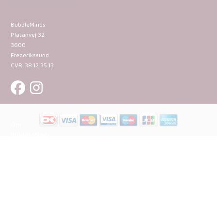
BubbleMinds
Platanvej 32
3600
Frederikssund
CVR: 38 12 35 13
Om
BubbleMinds:
Materialerne
Bliv
udgiver
Historien
om
BubbleMinds
BubbleMinds
Butikken