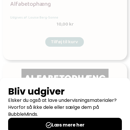
Alfabetophæng
Udgives af: Louise Berg-Sonne
10,00
kr
Tilføj til kurv