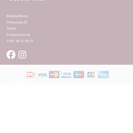
BubbleMinds
Platanvej 32
3600
Frederikssund
CVR: 38 12 35 13
Om
BubbleMinds:
Materialerne
Bliv
udgiver
Historien
om
BubbleMinds
BubbleMinds