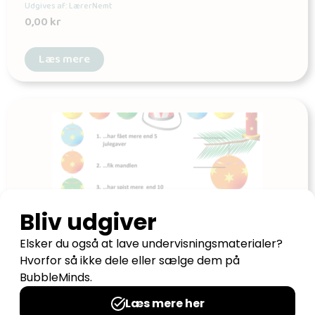
Udgives af: LærerNemt
0,00
kr
Læs mere