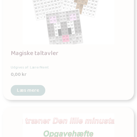
Magiske taltavler
Udgives af: LærerNemt
0,00
kr
Læs mere