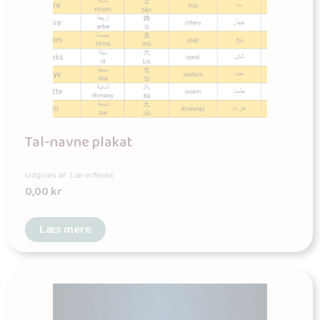
Tal-navne plakat
Udgives af: LærerNemt
0,00
kr
Læs mere