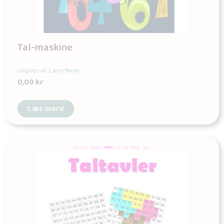
Tal-maskine
Udgives af: LærerNemt
0,00
kr
Læs mere