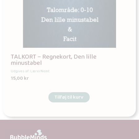
TALKORT – Regnekort, Den lille
minustabel
Udgives af: LærerNemt
15,00
kr
Tilføj til kurv