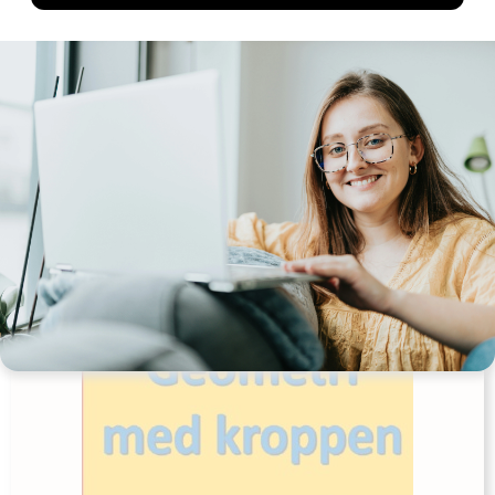
Find èn, der i juleferien…
Udgives af: LærerNemt
0,00
kr
Læs mere