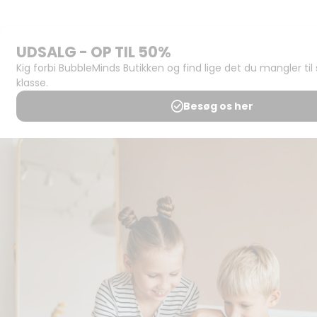
Butikken
Support og
juridisk:
Spørgsmål og
svar
Medlemsbetingelser
Udgiveraftale
Handels- og
brugsbetingelser
Privatlivspolitik
Annoncering
Al kopiering, analogt og
digitalt, af materialer på
BubbleMinds eller dele deraf
er tilladt i henhold til
undervisningsinstitutionens
aftale med Tekst & Node.