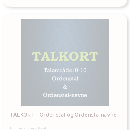
TALKORT – Ordenstal og Ordenstalnavne
Udgives af: LærerNemt