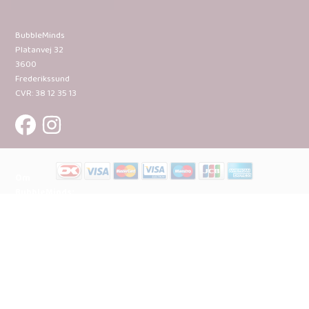
BubbleMinds
Platanvej 32
3600
Frederikssund
CVR: 38 12 35 13
Om
BubbleMinds:
Materialerne
Bliv
udgiver
Historien
om
BubbleMinds
BubbleMinds
Butikken