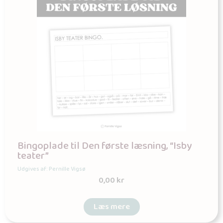
Bingoplade til Den første læsning, “Isby
teater”
Udgives af: Pernille Vigsø
0,00
kr
Læs mere