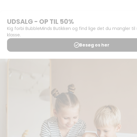
Support og
juridisk:
Spørgsmål og
svar
Medlemsbetingelser
Udgiveraftale
Handels- og
brugsbetingelser
Privatlivspolitik
Annoncering
Al kopiering, analogt og
digitalt, af materialer på
BubbleMinds eller dele deraf
er tilladt i henhold til
undervisningsinstitutionens
aftale med Tekst & Node.