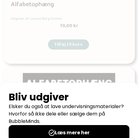
Alfabetophæng
Udgives af: Louise Berg-Sonne
10,00
kr
Tilføj til kurv