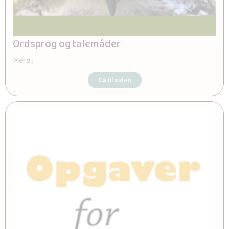
Ordsprog og talemåder
Mere..
Gå til siden