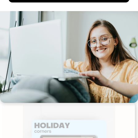
Alfabetophæng
Udgives af: Louise Berg-Sonne
10,00
kr
Tilføj til kurv