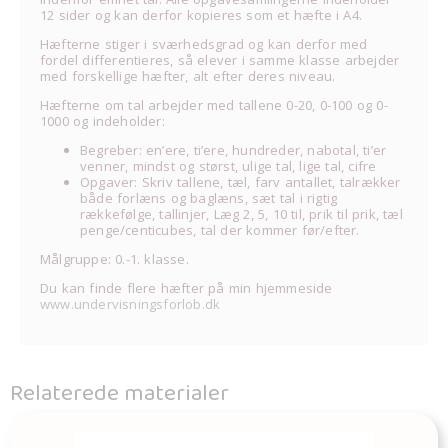
12 sider og kan derfor kopieres som et hæfte i A4.
Hæfterne stiger i sværhedsgrad og kan derfor med
fordel differentieres, så elever i samme klasse arbejder
med forskellige hæfter, alt efter deres niveau.
Hæfterne om tal arbejder med tallene 0-20, 0-100 og 0-
1000 og indeholder:
Begreber: en’ere, ti’ere, hundreder, nabotal, ti’er
venner, mindst og størst, ulige tal, lige tal, cifre
Opgaver: Skriv tallene, tæl, farv antallet, talrækker
både forlæns og baglæns, sæt tal i rigtig
rækkefølge, tallinjer, Læg 2, 5, 10 til, prik til prik, tæl
penge/centicubes, tal der kommer før/efter.
Målgruppe: 0.-1. klasse.
Du kan finde flere hæfter på min hjemmeside
www.undervisningsforlob.dk
Relaterede materialer