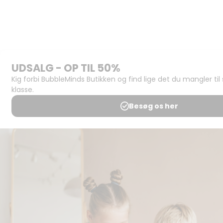
om
BubbleMinds
BubbleMinds
Butikken
Support og
juridisk:
Spørgsmål og
svar
Medlemsbetingelser
Udgiveraftale
Handels- og
brugsbetingelser
Privatlivspolitik
Annoncering
Al kopiering, analogt og
digitalt, af materialer på
BubbleMinds eller dele deraf