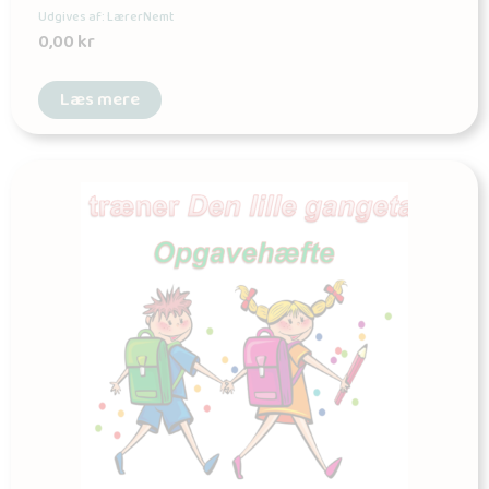
Udgives af: LærerNemt
0,00
kr
Læs mere