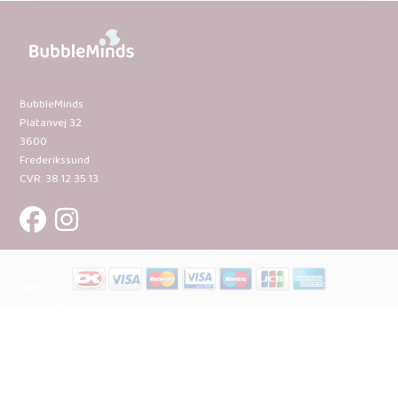
BubbleMinds
Platanvej 32
3600
Frederikssund
CVR: 38 12 35 13
Om
BubbleMinds:
Materialerne
Bliv
udgiver
Historien