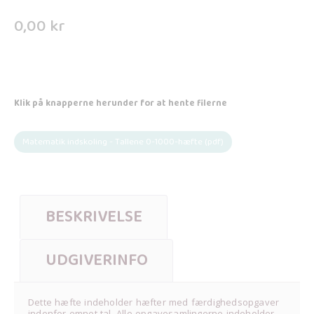
0,00
kr
Klik på knapperne herunder for at hente filerne
Matematik indskoling - Tallene 0-1000-hæfte (pdf)
BESKRIVELSE
UDGIVERINFO
Dette hæfte indeholder hæfter med færdighedsopgaver
indenfor emnet tal. Alle opgavesamlingerne indeholder