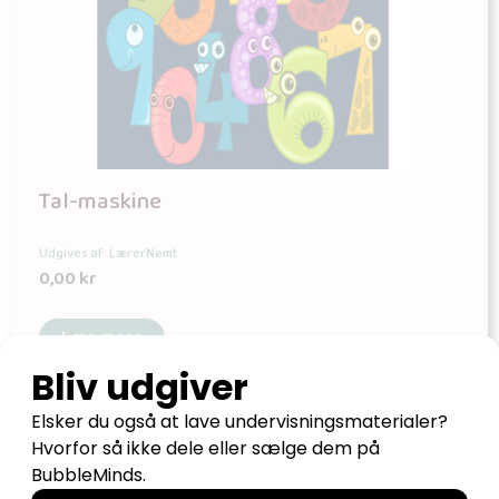
Tal-maskine
Udgives af: LærerNemt
0,00
kr
Læs mere