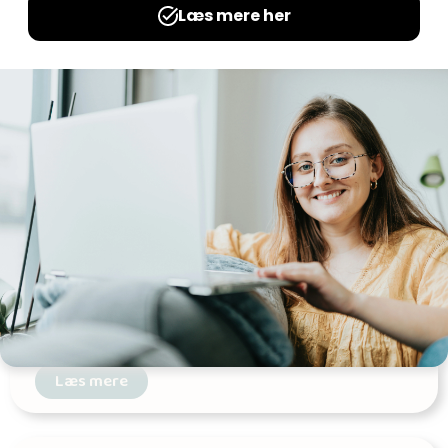
Magiske taltavler
Udgives af: LærerNemt
0,00
kr
Læs mere