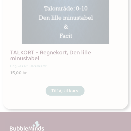
TALKORT – Regnekort, Den lille
minustabel
Udgives af: LærerNemt
15,00
kr
Tilføj til kurv