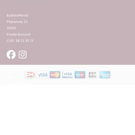
BubbleMinds
Platanvej 32
3600
Frederikssund
CVR: 38 12 35 13
Om
BubbleMinds:
Materialerne
Bliv
udgiver
Historien
om
BubbleMinds
BubbleMinds
Butikken