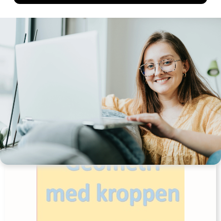
Find èn, der i juleferien…
Udgives af: LærerNemt
0,00
kr
Læs mere