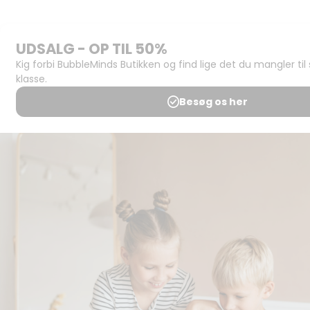
Support og
juridisk:
Spørgsmål og
svar
Medlemsbetingelser
Udgiveraftale
Handels- og
brugsbetingelser
Privatlivspolitik
Annoncering
Al kopiering, analogt og
digitalt, af materialer på
BubbleMinds eller dele deraf
er tilladt i henhold til
undervisningsinstitutionens
aftale med Tekst & Node.