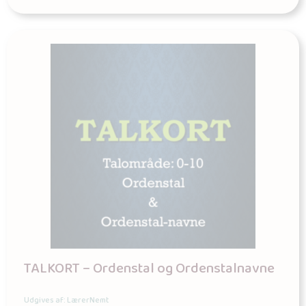
TALKORT – Ordenstal og Ordenstalnavne
Udgives af: LærerNemt