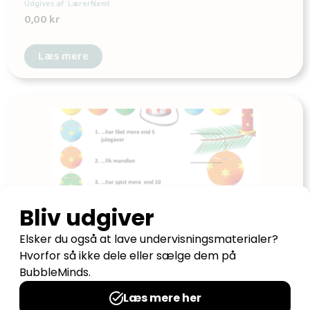
Udgives af: LærerNemt
0,00
kr
Læs mere