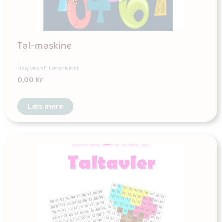
Tal-maskine
Udgives af: LærerNemt
0,00
kr
Læs mere