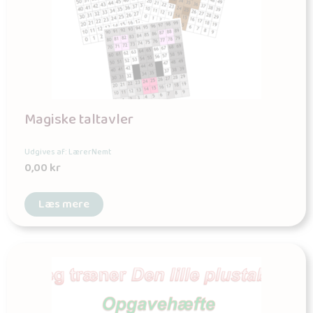
Magiske taltavler
Udgives af: LærerNemt
0,00
kr
Læs mere