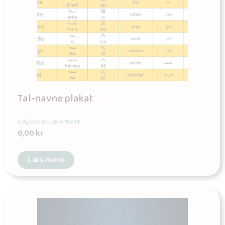
Tal-navne plakat
Udgives af: LærerNemt
0,00
kr
Læs mere