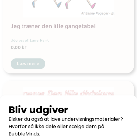
Jeg træner den lille gangetabel
Udgives af: LærerNemt
0,00
kr
Læs mere