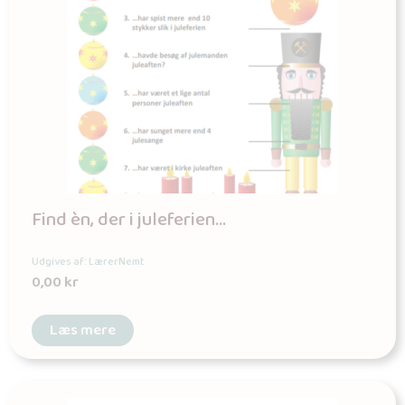
Find èn, der i juleferien…
Udgives af: LærerNemt
0,00
kr
Læs mere