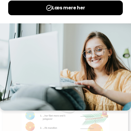
Jeg træner den lille divisionstabel
Udgives af: LærerNemt
0,00
kr
Læs mere