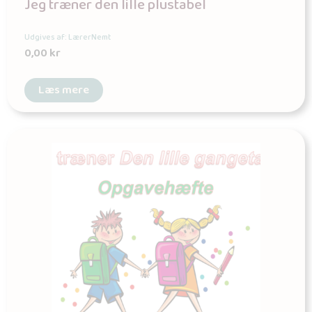
Jeg træner den lille plustabel
Udgives af: LærerNemt
0,00
kr
Læs mere