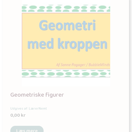
Geometriske figurer
Udgives af: LærerNemt
0,00
kr
Læs mere