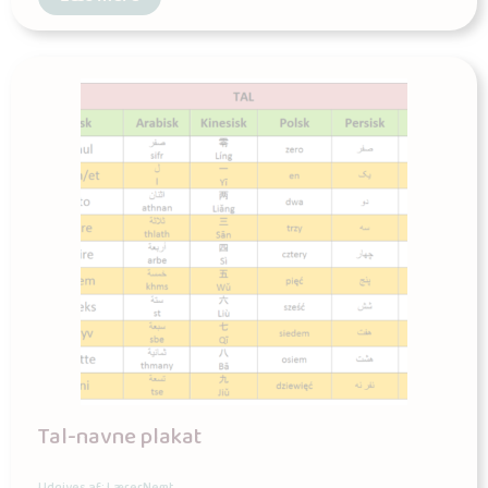
Tal-navne plakat
Udgives af: LærerNemt