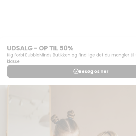
Historien
om
BubbleMinds
BubbleMinds
Butikken
Support og
juridisk:
Spørgsmål og
svar
Medlemsbetingelser
Udgiveraftale
Handels- og
brugsbetingelser
Privatlivspolitik
Annoncering
Al kopiering, analogt og
digitalt, af materialer på