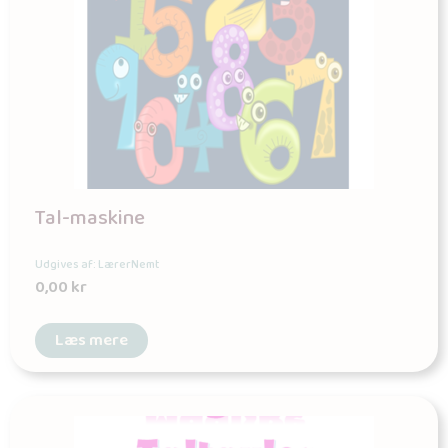
Tal-maskine
Udgives af: LærerNemt
0,00
kr
Læs mere