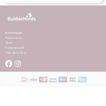
BubbleMinds
Platanvej 32
3600
Frederikssund
CVR: 38 12 35 13
Om
BubbleMinds:
Materialerne
Bliv
udgiver