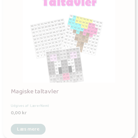
Magiske taltavler
Udgives af: LærerNemt
0,00
kr
Læs mere