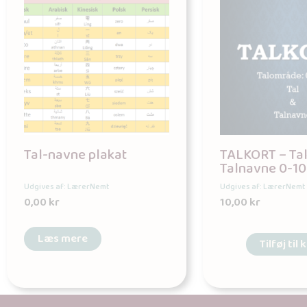
Tal-navne plakat
TALKORT – Tal
Talnavne 0-1
Udgives af: LærerNemt
Udgives af: LærerNemt
0,00
kr
10,00
kr
Læs mere
Tilføj til 