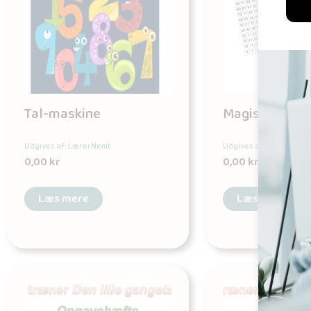
Tal-maskine
Magiske talta
Udgives af: LærerNemt
Udgives af: LærerNemt
0,00
kr
0,00
kr
Læs mere
Læs mere