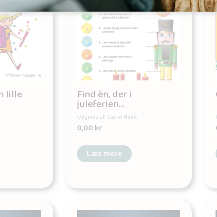
 lille
Find èn, der i
juleferien…
Udgives af: LærerNemt
0,00
kr
Læs mere