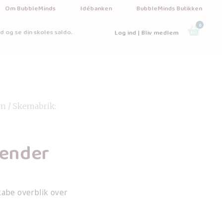
Om BubbleMinds
Idébanken
BubbleMinds Butikken
0
d og se din skoles saldo.
Log ind | Bliv medlem
rn
/ Skemabrik:
lender
kabe overblik over