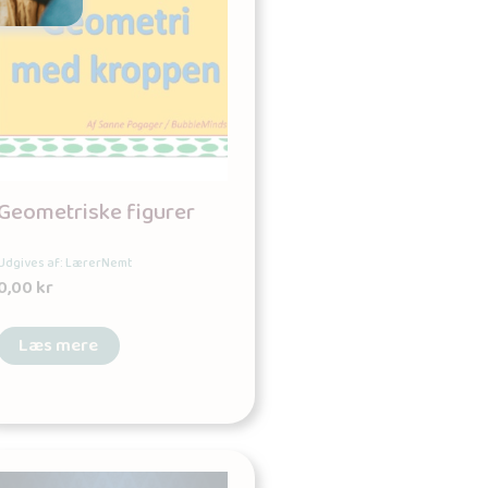
Geometriske figurer
Udgives af: LærerNemt
0,00
kr
Læs mere