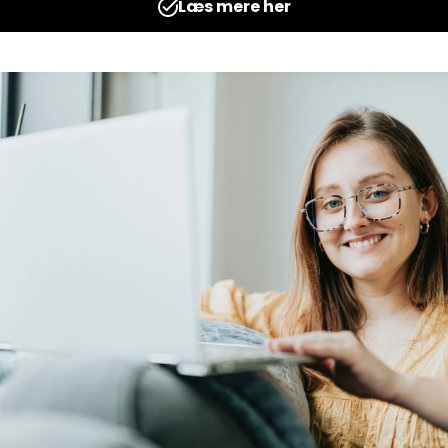
vler
Jeg træner den lille
minustabel
Udgives af: LærerNemt
0,00
kr
Læs mere