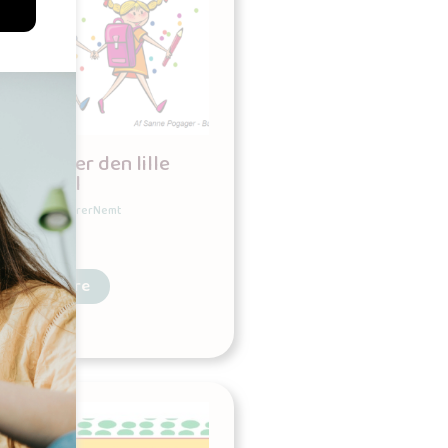
Jeg træner den lille
plustabel
Udgives af: LærerNemt
0,00
kr
Læs mere