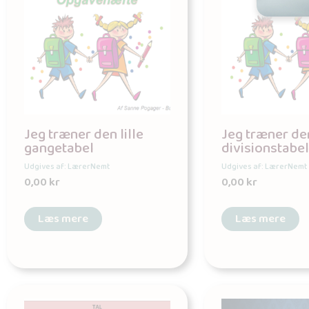
Jeg træner den lille
Jeg træner den
gangetabel
divisionstabel
Udgives af: LærerNemt
Udgives af: LærerNemt
0,00
kr
0,00
kr
Læs mere
Læs mere