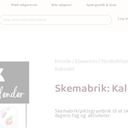
Mød udgiverne
Bliv udgiver
Spørgsmål & Svar
Log in
Forside
/
Klassetrin
/
Førskolebø
Kalender
Skemabrik: Ka
Skemabrik/piktogrambrik til at s
dagens fag og aktiviteter.