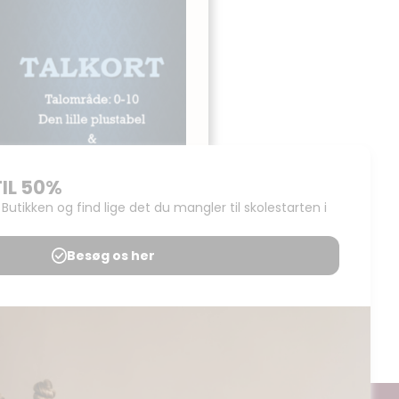
TALKORT – Regnekort,
Den lille plustabel
Udgives af: LærerNemt
15,00
kr
Tilføj til kurv