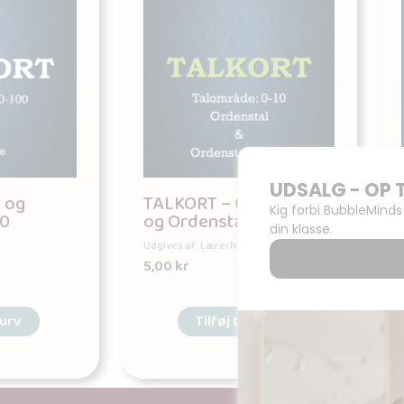
 og
TALKORT – Ordenstal
00
og Ordenstalnavne
Udgives af: LærerNemt
5,00
kr
kurv
Tilføj til kurv