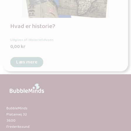
Hvad er historie?
Udgives af: Historiefidusen
0,00
kr
Læs mere
BubbleMinds
Platanvej 32
3600
Frederikssund