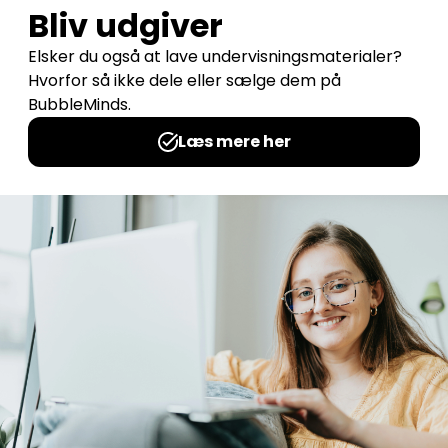
Udgives af: Historiefidusen
0,00
kr
Læs mere