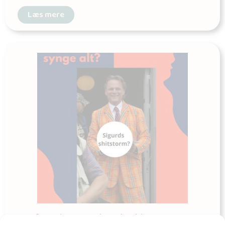
Læs mere
Genforeningen – Sigurds shitstorm?