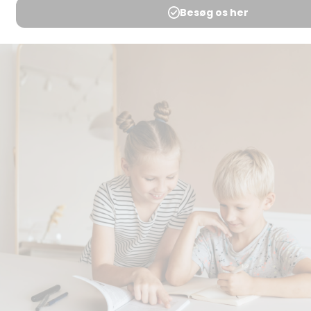
svar
Medlemsbetingelser
Udgiveraftale
Handels- og
brugsbetingelser
Privatlivspolitik
Annoncering
Al kopiering, analogt og
digitalt, af materialer på
BubbleMinds eller dele deraf
er tilladt i henhold til
undervisningsinstitutionens
aftale med Tekst & Node.
Kopiering, der går ud over
begrænsningsreglerne i
aftalen med Tekst & Node,
kan alene finde sted efter
forudgående aftale med
licensgiver.