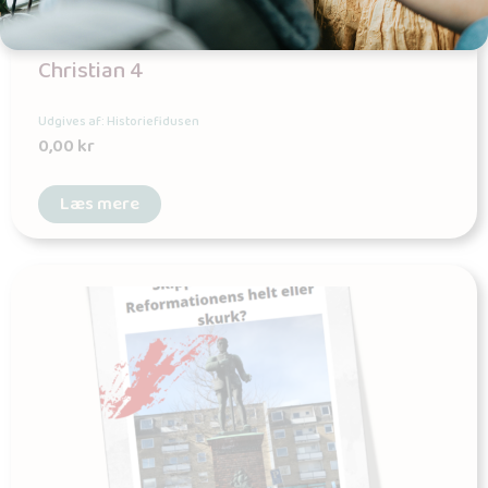
Christian 4
Udgives af: Historiefidusen
0,00
kr
Læs mere