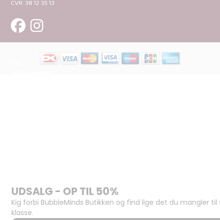
CVR: 38 12 35 13
Om
BubbleMinds:
Materialerne
Bliv
udgiver
Historien
om
BubbleMinds
BubbleMinds
Butikken
Support og
juridisk:
Spørgsmål og