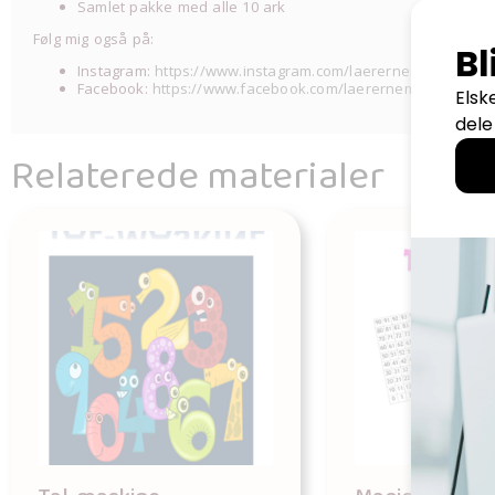
Samlet pakke med alle 10 ark
Følg mig også på:
Instagram:
https://www.instagram.com/laerernemt/
Facebook:
https://www.facebook.com/laerernemt-10718513
Relaterede materialer