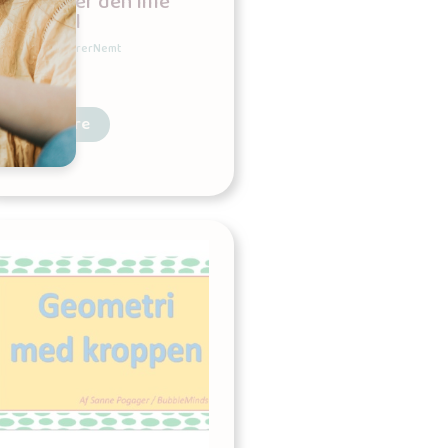
Jeg træner den lille
plustabel
Udgives af: LærerNemt
0,00
kr
Læs mere