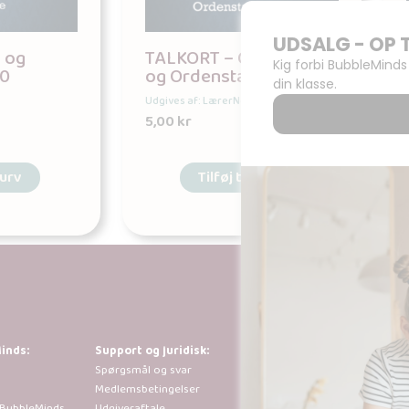
 og
TALKORT – Ordenstal
00
og Ordenstalnavne
Udgives af: LærerNemt
5,00
kr
kurv
Tilføj til kurv
inds:
Support og juridisk:
Al kopiering, anal
Spørgsmål og svar
tilladt i henhold 
Medlemsbetingelser
der går ud over b
 BubbleMinds
Udgiveraftale
sted efter forudg