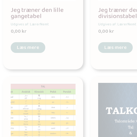
Jeg træner den lille
Jeg træner den
gangetabel
divisionstabel
Udgives af: LærerNemt
Udgives af: LærerNemt
0,00
kr
0,00
kr
Læs mere
Læs mere