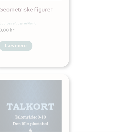
Geometriske figurer
Udgives af: LærerNemt
0,00
kr
Læs mere