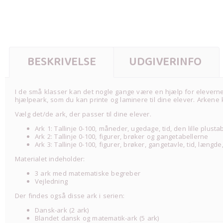
BESKRIVELSE
UDGIVERINFO
I de små klasser kan det nogle gange være en hjælp for eleverne at
hjælpeark, som du kan printe og laminere til dine elever. Arkene k
Vælg det/de ark, der passer til dine elever.
Ark 1: Tallinje 0-100, måneder, ugedage, tid, den lille plust
Ark 2: Tallinje 0-100, figurer, brøker og gangetabellerne
Ark 3: Tallinje 0-100, figurer, brøker, gangetavle, tid, læng
Materialet indeholder:
3 ark med matematiske begreber
Vejledning
Der findes også disse ark i serien:
Dansk-ark (2 ark)
Blandet dansk og matematik-ark (5 ark)