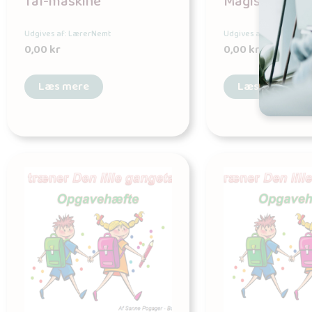
Tal-maskine
Magiske talta
Udgives af: LærerNemt
Udgives af: LærerNemt
0,00
kr
0,00
kr
Læs mere
Læs mere