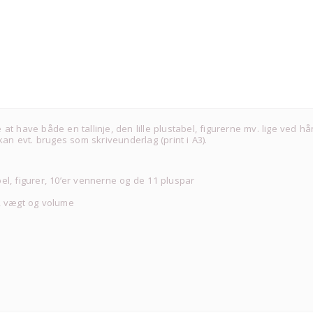
 have både en tallinje, den lille plustabel, figurerne mv. lige ved hå
an evt. bruges som skriveunderlag (print i A3).
abel, figurer, 10’er vennerne og de 11 pluspar
de, vægt og volume