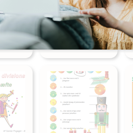
vler
Jeg træner den lille
minustabel
Udgives af: LærerNemt
0,00
kr
Læs mere