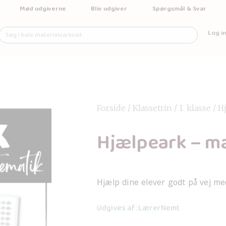
Mød udgiverne
Bliv udgiver
Spørgsmål & Svar
Log in
Forside
/
Klassetrin
/
1. klasse
/ H
Hjælpeark – m
Hjælp dine elever godt på vej me
Udgives af: LærerNemt