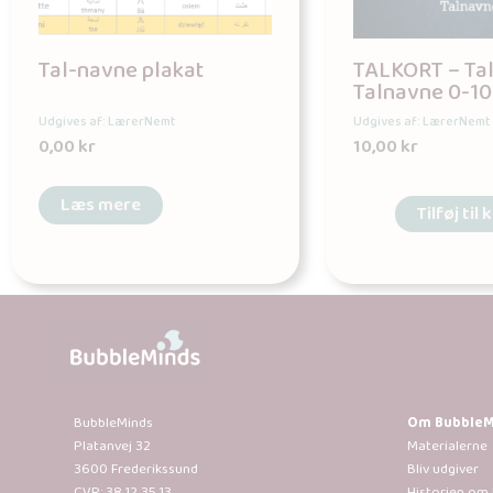
Tal-navne plakat
TALKORT – Tal
Talnavne 0-1
Udgives af: LærerNemt
Udgives af: LærerNemt
0,00
kr
10,00
kr
Læs mere
Tilføj til 
BubbleMinds
Om BubbleM
Platanvej 32
Materialerne
3600 Frederikssund
Bliv udgiver
CVR: 38 12 35 13
Historien om