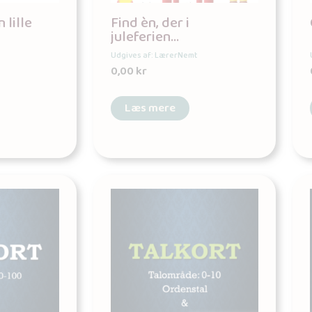
 lille
Find èn, der i
juleferien…
Udgives af: LærerNemt
0,00
kr
Læs mere