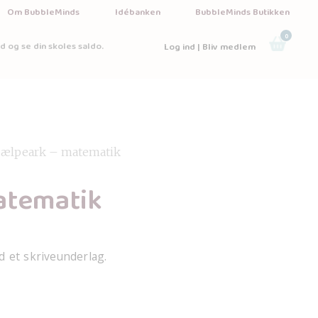
Om BubbleMinds
Idébanken
BubbleMinds Butikken
0
d og se din skoles saldo.
Log ind | Bliv medlem
jælpeark – matematik
atematik
d et skriveunderlag.