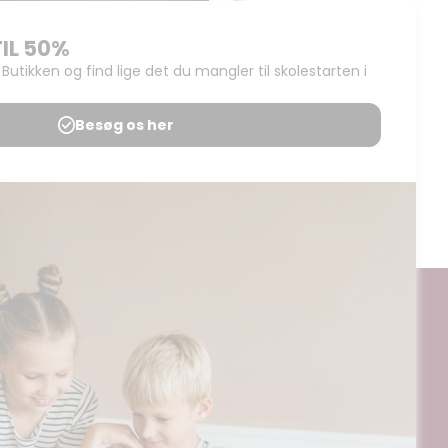
TALKORT – Regnekort,
Den lille plustabel
Udgives af: LærerNemt
15,00
kr
Tilføj til kurv
ogt og digitalt, af materialer på BubbleMinds eller dele deraf er
til undervisningsinstitutionens aftale med Tekst & Node. Kopiering,
egrænsningsreglerne i aftalen med Tekst & Node, kan alene finde
ående aftale med licensgiver.