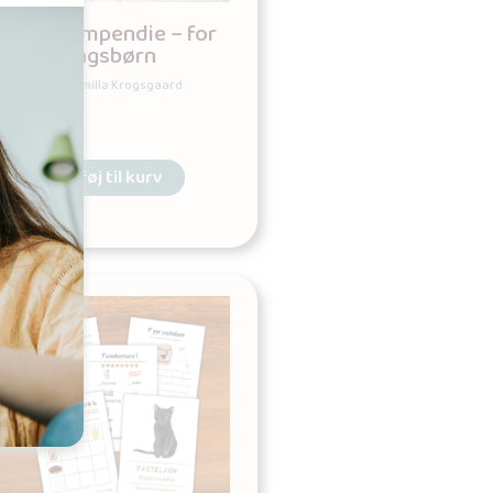
Vinterkompendie – for
indskolingsbørn
Udgives af: Camilla Krogsgaard
69,00
kr
Tilføj til kurv