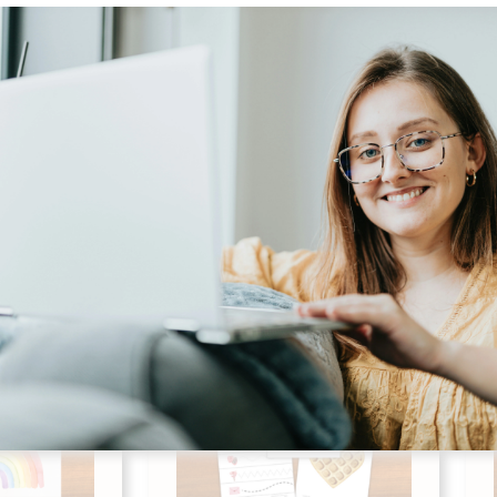
l-tavler
Forårskompendie – for
indskolingsbørn
ogsgaard
Udgives af: Camilla Krogsgaard
69,00
kr
Tilføj til kurv