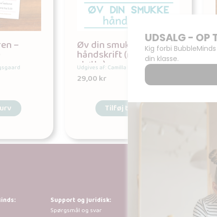
en –
Øv din smukke
0
håndskrift (med stor
støtte)
ogsgaard
Udgives af: Camilla Krogsgaard
29,00
kr
kurv
Tilføj til kurv
inds:
Support og juridisk:
Al kopiering, anal
Spørgsmål og svar
tilladt i henhold 