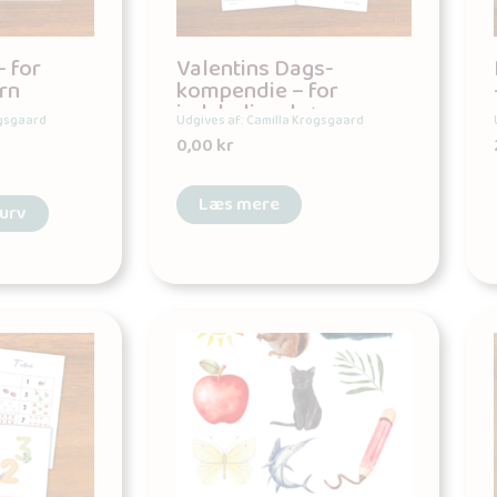
– for
Valentins Dags-
rn
kompendie – for
indskolingsbørn
ogsgaard
Udgives af: Camilla Krogsgaard
0,00
kr
Læs mere
kurv