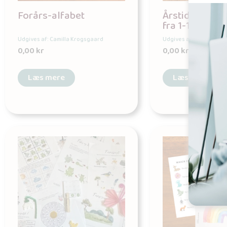
Forårs-alfabet
Årstidernes ta
fra 1-100
Udgives af: Camilla Krogsgaard
Udgives af: Camilla Kr
0,00
kr
0,00
kr
Læs mere
Læs mere