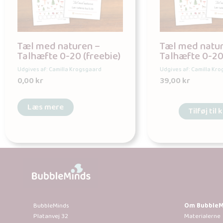
Tæl med naturen –
Tæl med natur
Talhæfte 0-20 (freebie)
Talhæfte 0-2
Udgives af: Camilla Krogsgaard
Udgives af: Camilla Kr
0,00
kr
39,00
kr
Læs mere
Tilføj til 
BubbleMinds
Om BubbleM
Platanvej 32
Materialerne