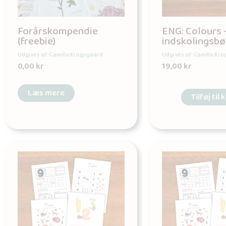
Forårskompendie
ENG: Colours 
(freebie)
indskolingsbø
Udgives af: Camilla Krogsgaard
Udgives af: Camilla Kr
0,00
kr
19,00
kr
Læs mere
Tilføj til 