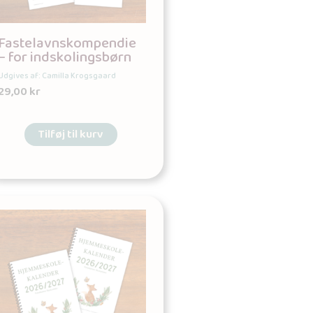
Fastelavnskompendie
– for indskolingsbørn
Udgives af: Camilla Krogsgaard
29,00
kr
Tilføj til kurv