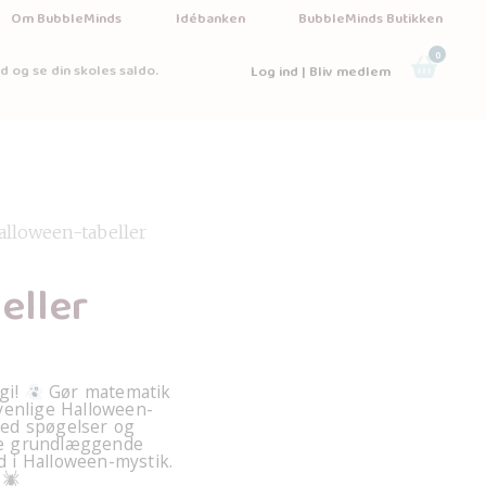
Om BubbleMinds
Idébanken
BubbleMinds Butikken
0
d og se din skoles saldo.
Log ind | Bliv medlem
alloween-tabeller
eller
gi!
Gør matematik
venlige Halloween-
med spøgelser og
ve grundlæggende
 i Halloween-mystik.