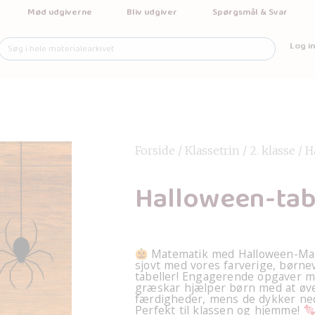
Mød udgiverne
Bliv udgiver
Spørgsmål & Svar
Log in
Forside
/
Klassetrin
/
2. klasse
/ H
Halloween-tab
Matematik med Halloween-Ma
sjovt med vores farverige, børne
tabeller! Engagerende opgaver 
græskar hjælper børn med at ø
færdigheder, mens de dykker ned
Perfekt til klassen og hjemme!