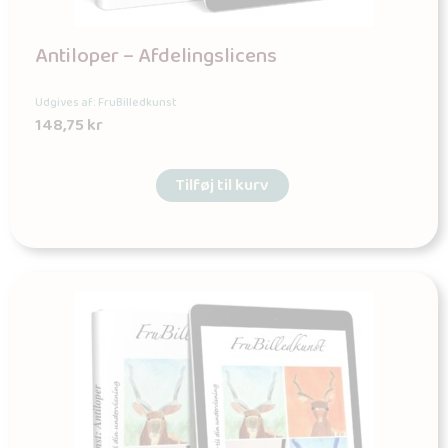
Antiloper – Afdelingslicens
Udgives af: FruBilledkunst
148,75
kr
Tilføj til kurv