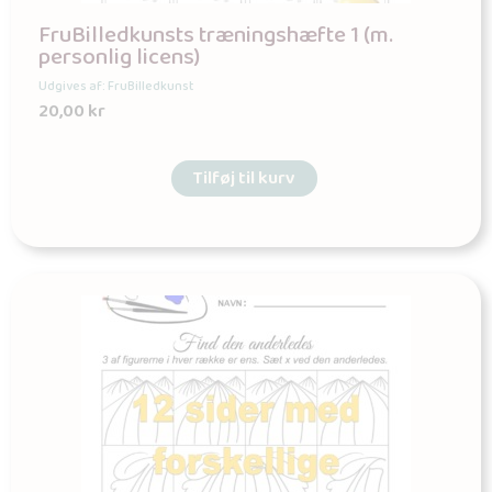
FruBilledkunsts træningshæfte 1 (m.
personlig licens)
Udgives af: FruBilledkunst
20,00
kr
Tilføj til kurv