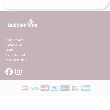
BubbleMinds
Platanvej 32
3600
Frederikssund
CVR: 38 12 35 13
Om
BubbleMinds:
Materialerne
Bliv