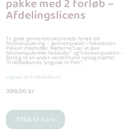
pakke med 2 forløb –
Afdelingslicens
To gode gennemstrukturerede forløb om
fotomanipulering – gennemprøvet i folkeskolen.
Pakken indeholder hæfterne:”Lær at lave
fotomanipulerede fantasidyr” og”Fotomanipulation –
åbning til en anden verden”samt opslagshæftet
“FruBilledkunsts lynguide til Pixlr”.
Udgives af: FruBilledkunst
399,00
kr
Tilføj til kurv