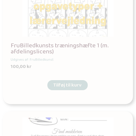
FruBilledkunsts træningshæfte 1 (m.
afdelingslicens)
Udgives af: FruBilledkunst
100,00
kr
Tilføj til kurv