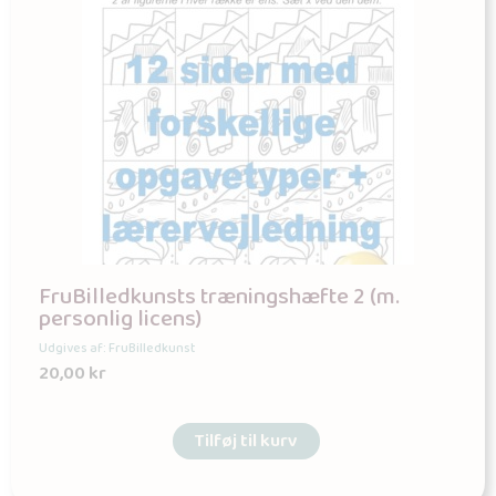
FruBilledkunsts træningshæfte 2 (m.
personlig licens)
Udgives af: FruBilledkunst
20,00
kr
Tilføj til kurv