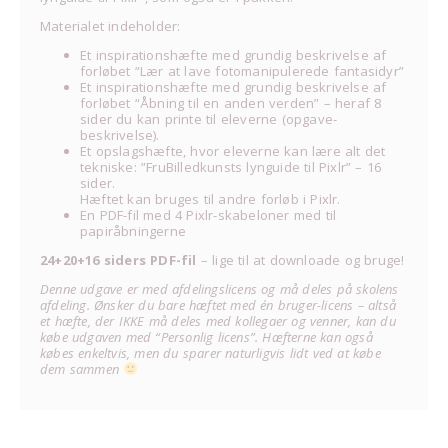
Materialet indeholder:
Et inspirationshæfte med grundig beskrivelse af
forløbet “Lær at lave fotomanipulerede fantasidyr”
Et inspirationshæfte med grundig beskrivelse af
forløbet “Åbning til en anden verden” – heraf 8
sider du kan printe til eleverne (opgave-
beskrivelse).
Et opslagshæfte, hvor eleverne kan lære alt det
tekniske: ”FruBilledkunsts lynguide til Pixlr” – 16
sider.
Hæftet kan bruges til andre forløb i Pixlr.
En PDF-fil med 4 Pixlr-skabeloner med til
papiråbningerne
24+20+16 siders PDF-fil
– lige til at downloade og bruge!
Denne udgave er med afdelingslicens og må deles på skolens
afdeling. Ønsker du bare hæftet med én bruger-licens – altså
et hæfte, der IKKE må deles med kollegaer og venner, kan du
købe udgaven med “Personlig licens”. Hæfterne kan også
købes enkeltvis, men du sparer naturligvis lidt ved at købe
dem sammen