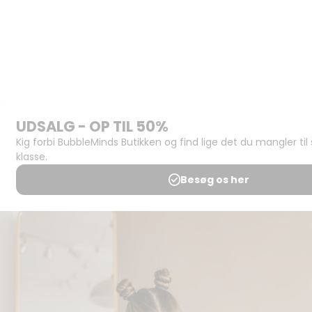
udgiver
Historien
om
BubbleMinds
BubbleMinds
Butikken
Support og
juridisk:
Spørgsmål og
svar
Medlemsbetingelser
Udgiveraftale
Handels- og
brugsbetingelser
Privatlivspolitik
Annoncering
Al kopiering, analogt og