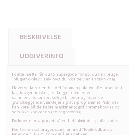
BESKRIVELSE
UDGIVERINFO
I dette hæfte får du to supergode forløb, du kan bruge
”plug-and-play”, selv hvis du ikke selv er en teknikhaj.
Eleverne lærer en hel del fotomanipulation. De arbejder i
lag, bruger masker, frit-lægger elementer,
sammensmelter forskellige billeder og lærer de
grundlæggende værktøjer i gratis-programmet Pixlr, der
kan køre på de fleste maskiner (også chromebooks), og
som ikke kræver nogen registrering.
Forløbene er afprøvet på en helt almindelig folkeskole.
Hæfterne skal bruges sammen med ”FruBilledkunsts
lynguide til Pixlr”, som også er i pakken.