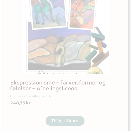
Ekspressionisme – farver, former og
følelser – Afdelingslicens
Udgives af: FruBilledkunst
248,75
kr
Tilføj til kurv