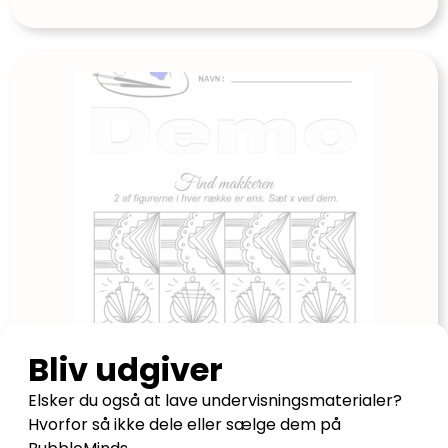
FruBilledkunsts træningshæfte – demo
Udgives af: FruBilledkunst