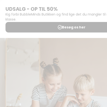
Support og
juridisk:
Spørgsmål og
svar
Medlemsbetingelser
Udgiveraftale
Handels- og
brugsbetingelser
Privatlivspolitik
Annoncering
Al kopiering, analogt og
digitalt, af materialer på
BubbleMinds eller dele deraf
er tilladt i henhold til
undervisningsinstitutionens
aftale med Tekst & Node.
Kopiering, der går ud over