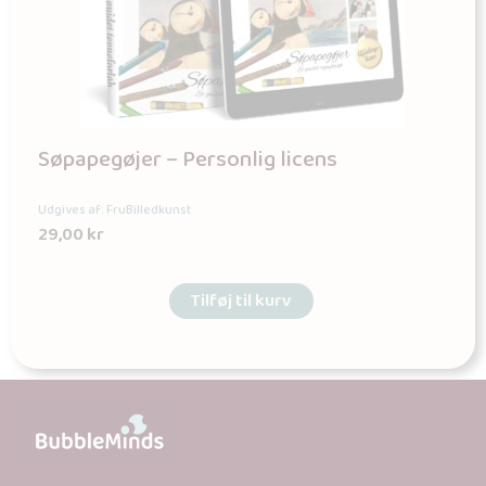
Søpapegøjer – Personlig licens
Udgives af: FruBilledkunst
29,00
kr
Tilføj til kurv