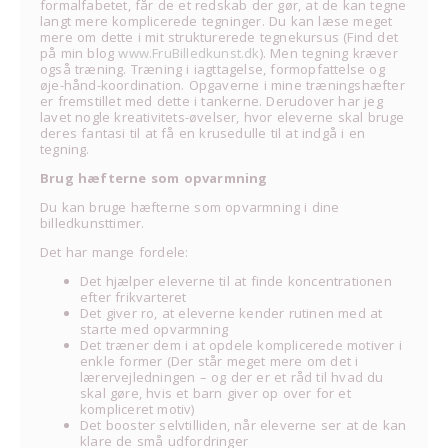
formalfabetet, får de et redskab der gør, at de kan tegne
langt mere komplicerede tegninger. Du kan læse meget
mere om dette i mit strukturerede tegnekursus (Find det
på min blog
www.FruBilledkunst.dk
). Men tegning kræver
også træning. Træning i iagttagelse, formopfattelse og
øje-hånd-koordination. Opgaverne i mine træningshæfter
er fremstillet med dette i tankerne. Derudover har jeg
lavet nogle kreativitets-øvelser, hvor eleverne skal bruge
deres fantasi til at få en krusedulle til at indgå i en
tegning.
Brug hæfterne som opvarmning
Du kan bruge hæfterne som opvarmning i dine
billedkunsttimer.
Det har mange fordele:
Det hjælper eleverne til at finde koncentrationen
efter frikvarteret
Det giver ro, at eleverne kender rutinen med at
starte med opvarmning
Det træner dem i at opdele komplicerede motiver i
enkle former (Der står meget mere om det i
lærervejledningen – og der er et råd til hvad du
skal gøre, hvis et barn giver op over for et
kompliceret motiv)
Det booster selvtilliden, når eleverne ser at de kan
klare de små udfordringer