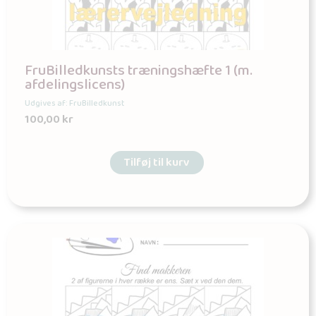
FruBilledkunsts træningshæfte 1 (m.
afdelingslicens)
Udgives af: FruBilledkunst
100,00
kr
Tilføj til kurv