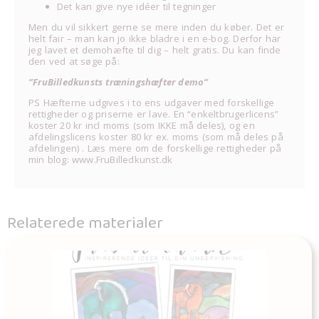
Det kan give nye idéer til tegninger
Men du vil sikkert gerne se mere inden du køber. Det er
helt fair – man kan jo ikke bladre i en e-bog. Derfor har
jeg lavet et demohæfte til dig – helt gratis. Du kan finde
den ved at søge på:
”FruBilledkunsts træningshæfter demo”
PS Hæfterne udgives i to ens udgaver med forskellige
rettigheder og priserne er lave. En “enkeltbrugerlicens”
koster 20 kr incl moms (som IKKE må deles), og en
afdelingslicens koster 80 kr ex. moms (som må deles på
afdelingen) . Læs mere om de forskellige rettigheder på
min blog: www.FruBilledkunst.dk
Relaterede materialer