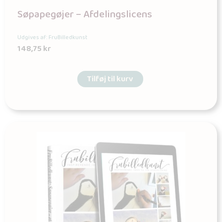
Søpapegøjer – Afdelingslicens
Udgives af: FruBilledkunst
148,75
kr
Tilføj til kurv