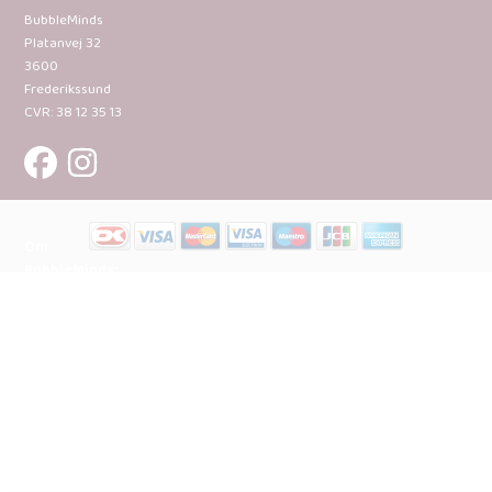
BubbleMinds
Platanvej 32
3600
Frederikssund
CVR: 38 12 35 13
Om
BubbleMinds:
Materialerne
Bliv
udgiver
Historien
om
BubbleMinds
BubbleMinds
Butikken