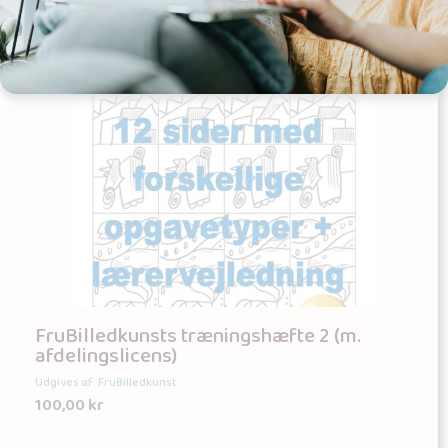
FruBilledkunsts træningshæfte 2 (m.
afdelingslicens)
Udgives af: FruBilledkunst
100,00
kr