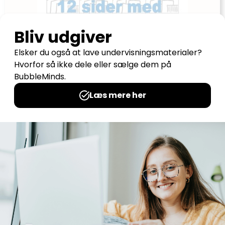
FruBilledkunsts træningshæfte 2 (m.
personlig licens)
Udgives af: FruBilledkunst
20,00
kr
Tilføj til kurv