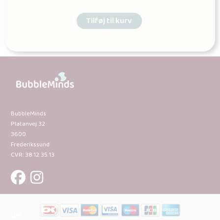
Tilføj til kurv
BubbleMinds
Platanvej 32
3600
Frederikssund
CVR: 38 12 35 13
Om