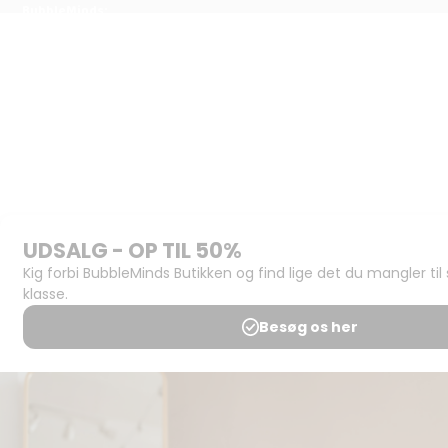
BubbleMinds:
Materialerne
Bliv
udgiver
Historien
om
BubbleMinds
BubbleMinds
Butikken
Support og
juridisk:
Spørgsmål og
svar
Medlemsbetingelser
Udgiveraftale
Handels- og
brugsbetingelser
Privatlivspolitik
Annoncering