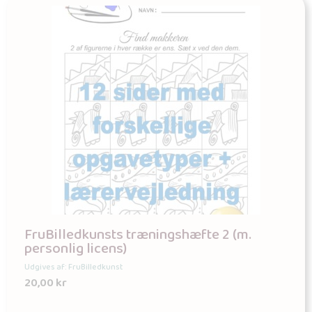
FruBilledkunsts træningshæfte 2 (m.
personlig licens)
Udgives af: FruBilledkunst
20,00
kr