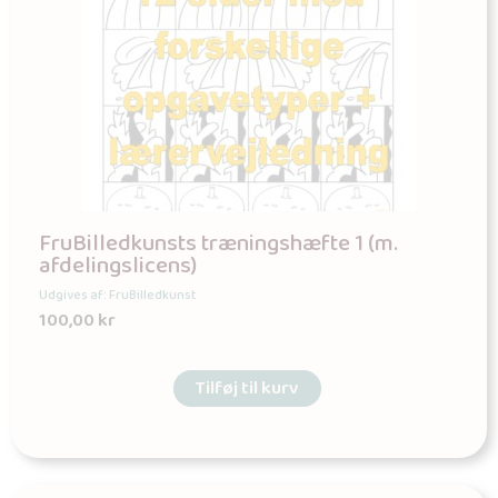
FruBilledkunsts træningshæfte 1 (m.
afdelingslicens)
Udgives af: FruBilledkunst
100,00
kr
Tilføj til kurv