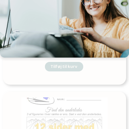
FruBilledkunsts træningshæfte 1 (m.
personlig licens)
Udgives af: FruBilledkunst
20,00
kr
Tilføj til kurv