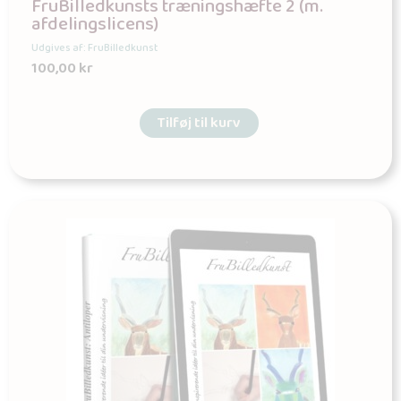
FruBilledkunsts træningshæfte 2 (m.
afdelingslicens)
Udgives af: FruBilledkunst
100,00
kr
Tilføj til kurv