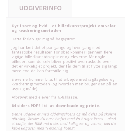
UDGIVERINFO
Dyr i sort og hvid – et billedkunstprojekt om valør
og kvadreringsmetoden
Dette forløb gør mig så begejstret!
Jeg har kørt det et par gange og hver gang med
fantastiske resultater. Forløbet kommer igennem flere
vigtige billedkunstdiscipliner og eleverne får nogle
billeder, som de selv bliver positivt overraskede over –
det er virkelig et projekt, der får dem til at flytte sig langt
mere end de kan forestille sig.
Eleverne kommer bl.a. til at arbejde med iagttagelse og
kvadreringsmetoden (og hvordan man bruger den på en
usynlig måde).
Afprøvet med elever fra 6.-8.klasse.
84 siders PDFfil til at downloade og printe.
Denne udgave er med afdelingslicens og må deles på skolens
afdeling. Ønsker du bare hæftet med én bruger-licens – altså
et hæfte, der IKKE må deles med kollegaer og venner, kan du
købe udgaven med “Personlig licens”.