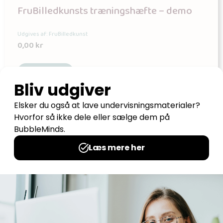
FruBilledkunsts træningshæfte – demo
Udgives af: FruBilledkunst
0,00
kr
Læs mere