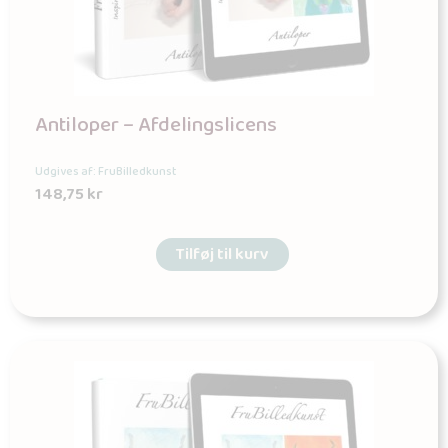
Antiloper – Afdelingslicens
Udgives af: FruBilledkunst
148,75
kr
Tilføj til kurv