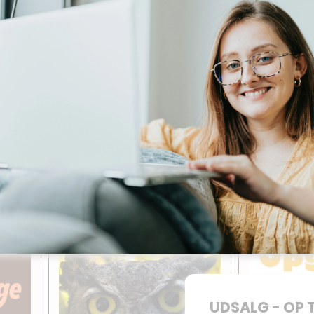
Trivselshæfte
Skriveop
n
5.-9. kla
Udgives af: Idéskyen
Udgives af: M
15,00
kr
Tilføj til kurv
Tilf
piration på disse hjemmesider