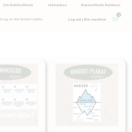
Om BubbleMinds
Idébanken
BubbleMinds Butikken
0
d og se din skoles saldo.
Log ind | Bliv medlem