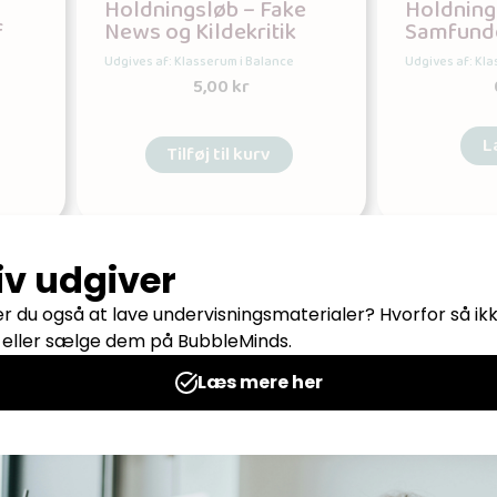
Holdningsløb – Fake
Holdnings
f
News og Kildekritik
Samfund
Udgives af: Klasserum i Balance
Udgives af: Kl
5,00
kr
L
Tilføj til kurv