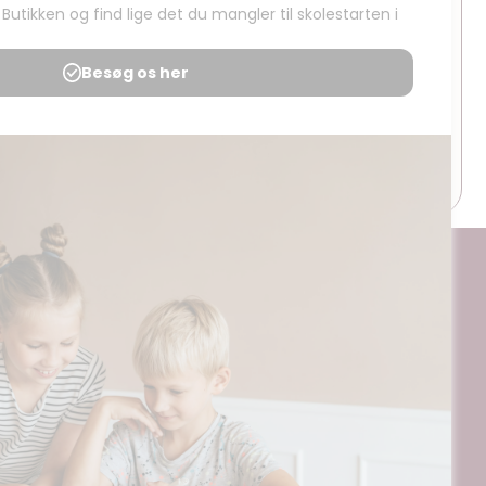
or børn
Sæt scenen!
Mere..
å til siden
Gå til siden
ogt og digitalt, af materialer på BubbleMinds eller dele deraf er
til undervisningsinstitutionens aftale med Tekst & Node. Kopiering,
egrænsningsreglerne i aftalen med Tekst & Node, kan alene finde
ående aftale med licensgiver.