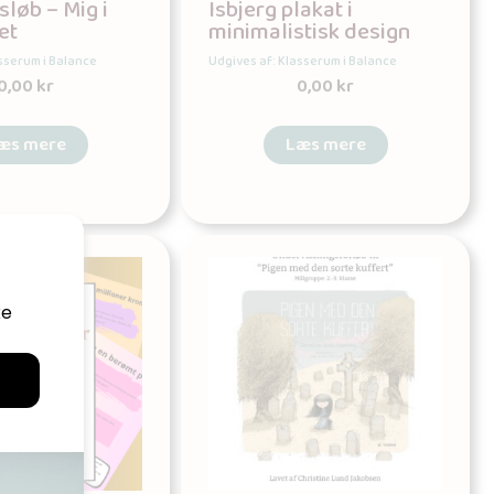
løb – Mig i
Isbjerg plakat i
et
minimalistisk design
asserum i Balance
Udgives af: Klasserum i Balance
0,00
kr
0,00
kr
æs mere
Læs mere