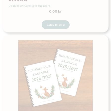
Udgives af: Camilla Krogsgaard
0,00
kr
Læs mere