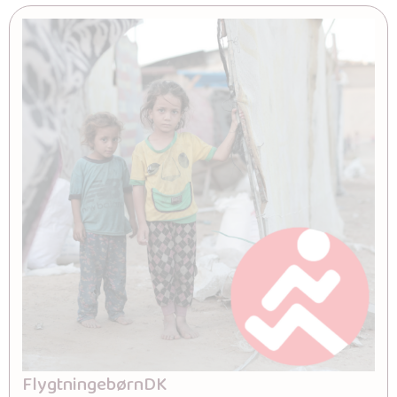
FlygtningebørnDK