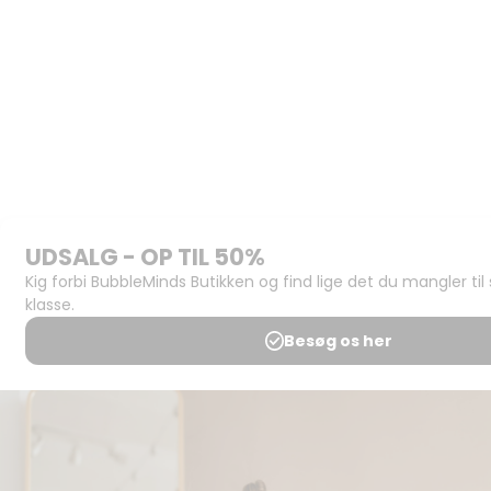
Materialerne
Bliv
udgiver
Historien
om
BubbleMinds
BubbleMinds
Butikken
Support og
juridisk:
Spørgsmål og
svar
Medlemsbetingelser
Udgiveraftale
Handels- og
brugsbetingelser
Privatlivspolitik
Annoncering