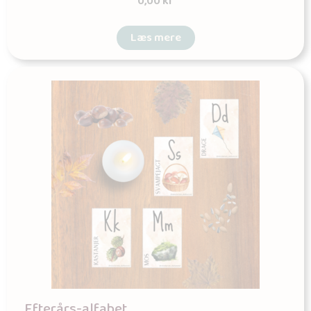
0,00
kr
Læs mere
Efterårs-alfabet