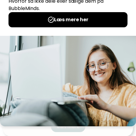
Sommer-tabeller
Udgives af: Camilla Krogsgaard
0,00
kr
Læs mere