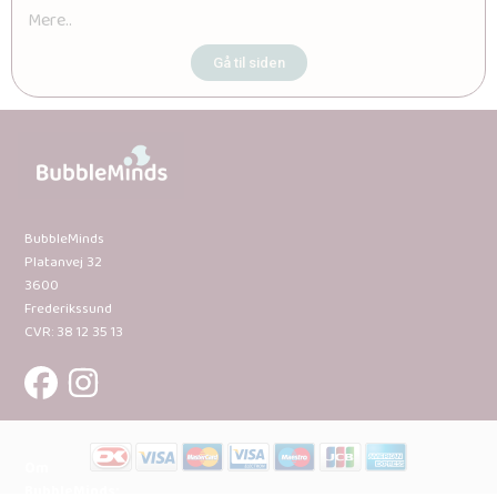
Mere..
Gå til siden
BubbleMinds
Platanvej 32
3600
Frederikssund
CVR: 38 12 35 13
Om
BubbleMinds: