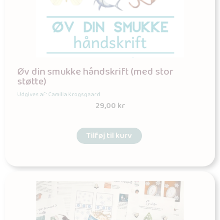
Øv din smukke håndskrift (med stor
støtte)
Udgives af: Camilla Krogsgaard
29,00
kr
Tilføj til kurv