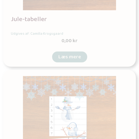
Jule-tabeller
Udgives af: Camilla Krogsgaard
0,00
kr
Læs mere