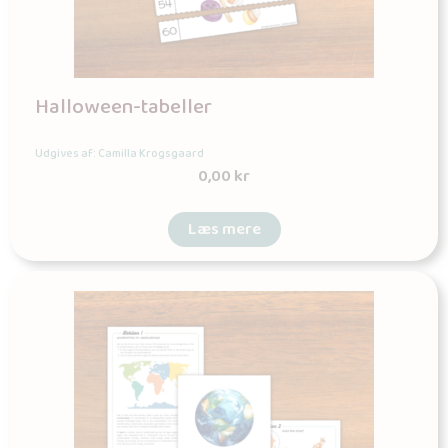
Halloween-tabeller
Udgives af: Camilla Krogsgaard
0,00
kr
Læs mere