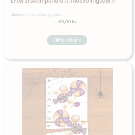
Efterårskompendie til indskolingsbørn
Udgives af: Camilla Krogsgaard
69,00
kr
Tilføj til kurv