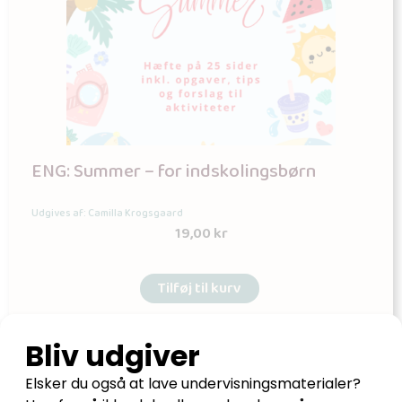
ENG: Summer – for indskolingsbørn
Udgives af: Camilla Krogsgaard
19,00
kr
Tilføj til kurv