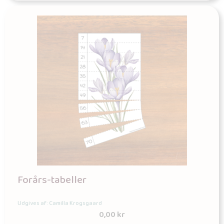
Forårs-tabeller
Udgives af: Camilla Krogsgaard
0,00
kr