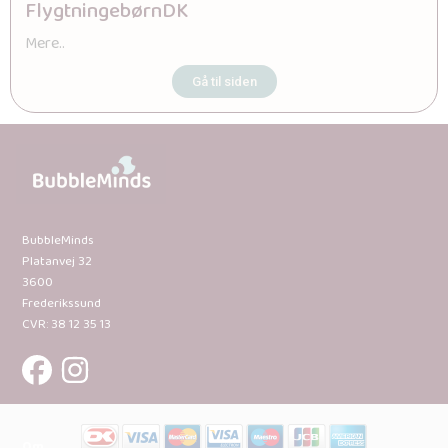
FlygtningebørnDK
Mere..
Gå til siden
BubbleMinds
Platanvej 32
3600
Frederikssund
CVR: 38 12 35 13
Om