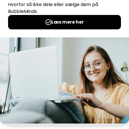
Faktabog (foldebog) – De 7 F’er
Udgives af: LærerNemt
0,00
kr
Læs mere