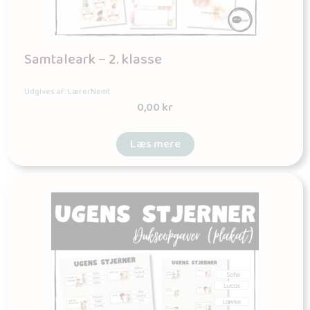
Samtaleark – 2. klasse
Udgives af: LærerNemt
0,00
kr
Læs mere