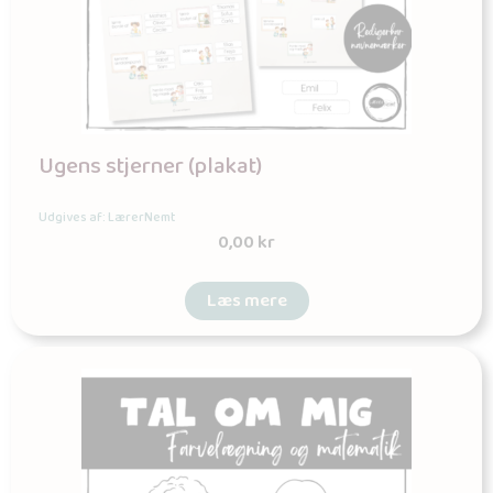
Ugens stjerner (plakat)
Udgives af: LærerNemt
0,00
kr
Læs mere