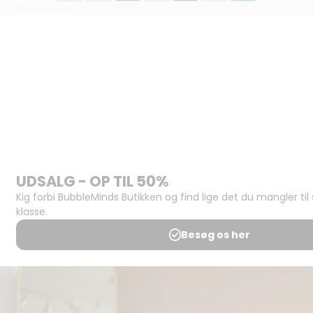
BubbleMinds:
Materialerne
Bliv
udgiver
Historien
om
BubbleMinds
BubbleMinds
Butikken
Support og
juridisk:
Spørgsmål og
svar
Medlemsbetingelser
Udgiveraftale
Handels- og
brugsbetingelser
Privatlivspolitik