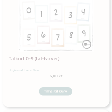
Talkort 0-9 (tal-farver)
Udgives af: LærerNemt
6,00
kr
Tilføj til kurv