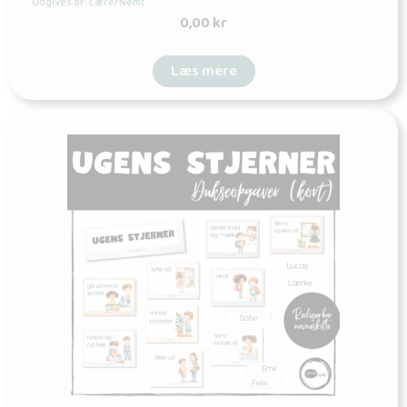
Udgives af: LærerNemt
0,00
kr
Læs mere