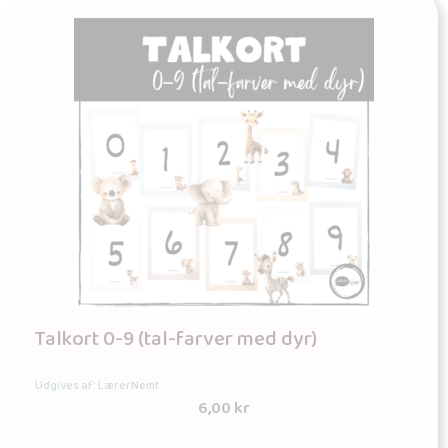
Talkort 0-9 (tal-farver med dyr)
Udgives af: LærerNemt
6,00
kr