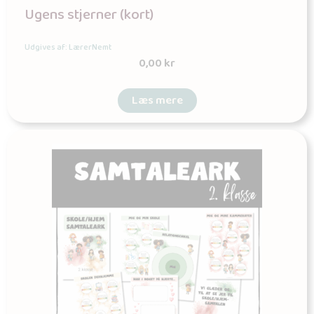
Ugens stjerner (kort)
Udgives af: LærerNemt
0,00
kr
Læs mere