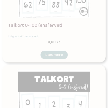
Talkort 0-100 (ensfarvet)
Udgives af: LærerNemt
0,00
kr
Læs mere