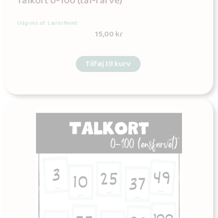
Talkort 0-100 (tal-farve)
Udgives af: LærerNemt
15,00
kr
Tilføj til kurv