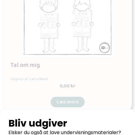
Tal om mig
Udgives af: LærerNemt
0,00
kr
Læs mere