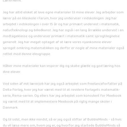
LærerNemt.
Jeg har altid elsket at lave egne materialer til mine elever. Jeg arbejder som
lærer på en lilleskole i Farum, hvor jeg underviser i indskolingen. Jeg har
arbejdet i indskolingen i over 15 år og har primært undervist i matematik,
natur/teknologi og billedkunst. Jeg har også i en lang årrække undervist i en
modtageklasse og underviser primært i matematik samt sprogtilegnelse
generelt. Jeg har meget optaget af at lære vores nyankomne elever
sproget omkring matematikken og derfor er nogle af mine materialer også
rettet mod denne elevgruppe.
Håber mine materialer kan inspirer dig og skabe glæde og god læring hos
dine elever.
Ved siden af mit lærerjob har jeg også arbejdet som freelanceforfatter på
Delta Forlag, hvor jeg har været med til at revidere forlagets matematik-
serie, Rema-serien. Og ellers har jeg arbejdet som konsulent for Meebook
og været med til at implementere Meebook på rigtig mange skoler i
Danmark.
Og til sidst, men ikke mindst, så er jeg også stifter af BubbleMinds - så hvis
du vil læse mere om, hvem jeg er, og hvorfor jeg startede BubbleMinds så