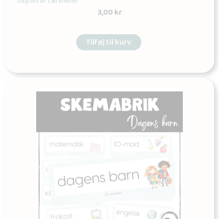
Udgives af: LærerNemt
3,00
kr
Tilføj til kurv