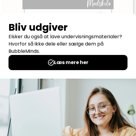
Skemabrik: Madskole
Udgives af: LærerNemt
3,00
kr
Tilføj til kurv