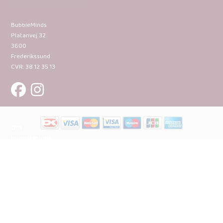
BubbleMinds
Platanvej 32
3600
Frederikssund
CVR: 38 12 35 13
Om
BubbleMinds:
Materialerne
Bliv
udgiver
Historien
om
BubbleMinds
BubbleMinds
Butikken