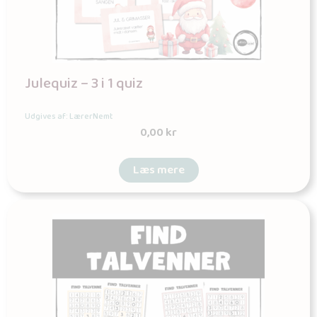
Julequiz – 3 i 1 quiz
Udgives af: LærerNemt
0,00
kr
Læs mere