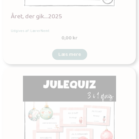
Året, der gik…2025
Udgives af: LærerNemt
0,00
kr
Læs mere