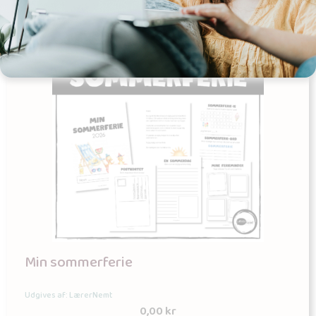
Min sommerferie
Udgives af: LærerNemt
0,00
kr