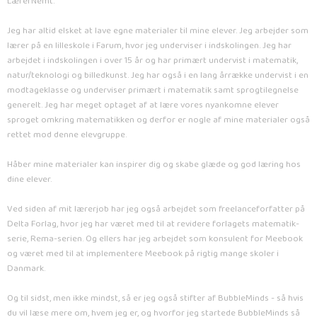
LærerNemt.
Jeg har altid elsket at lave egne materialer til mine elever. Jeg arbejder som
lærer på en lilleskole i Farum, hvor jeg underviser i indskolingen. Jeg har
arbejdet i indskolingen i over 15 år og har primært undervist i matematik,
natur/teknologi og billedkunst. Jeg har også i en lang årrække undervist i en
modtageklasse og underviser primært i matematik samt sprogtilegnelse
generelt. Jeg har meget optaget af at lære vores nyankomne elever
sproget omkring matematikken og derfor er nogle af mine materialer også
rettet mod denne elevgruppe.
Håber mine materialer kan inspirer dig og skabe glæde og god læring hos
dine elever.
Ved siden af mit lærerjob har jeg også arbejdet som freelanceforfatter på
Delta Forlag, hvor jeg har været med til at revidere forlagets matematik-
serie, Rema-serien. Og ellers har jeg arbejdet som konsulent for Meebook
og været med til at implementere Meebook på rigtig mange skoler i
Danmark.
Og til sidst, men ikke mindst, så er jeg også stifter af BubbleMinds - så hvis
du vil læse mere om, hvem jeg er, og hvorfor jeg startede BubbleMinds så