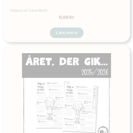
Udgives af: LærerNemt
0,00
kr
Læs mere