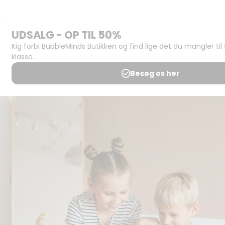
Support og
juridisk:
Spørgsmål og
svar
Medlemsbetingelser
Udgiveraftale
Handels- og
brugsbetingelser
Privatlivspolitik
Annoncering
Al kopiering, analogt og
digitalt, af materialer på
BubbleMinds eller dele deraf
er tilladt i henhold til
undervisningsinstitutionens
aftale med Tekst & Node.