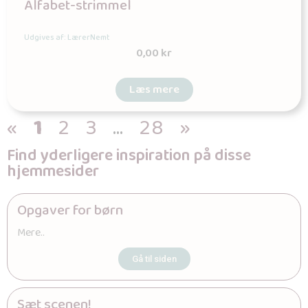
Alfabet-strimmel
Udgives af: LærerNemt
0,00
kr
Læs mere
«
1
2
3
…
28
»
Find yderligere inspiration på disse
hjemmesider
Opgaver for børn
Mere..
Gå til siden
Sæt scenen!