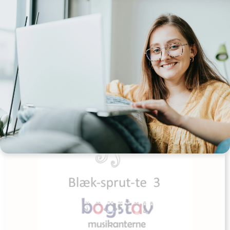
Udgives af: bogstavmusikanterne
0,00
kr
Læs mere