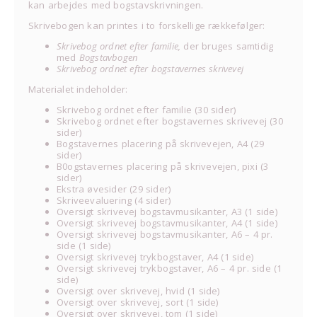
kan arbejdes med bogstavskrivningen.
Skrivebogen kan printes i to forskellige rækkefølger:
Skrivebog ordnet efter familie,
der bruges samtidig
med
Bogstavbogen
Skrivebog ordnet efter bogstavernes skrivevej
Materialet indeholder:
Skrivebog ordnet efter familie (30 sider)
Skrivebog ordnet efter bogstavernes skrivevej (30
sider)
Bogstavernes placering på skrivevejen, A4 (29
sider)
B0ogstavernes placering på skrivevejen, pixi (3
sider)
Ekstra øvesider (29 sider)
Skriveevaluering (4 sider)
Oversigt skrivevej bogstavmusikanter, A3 (1 side)
Oversigt skrivevej bogstavmusikanter, A4 (1 side)
Oversigt skrivevej bogstavmusikanter, A6 – 4 pr.
side (1 side)
Oversigt skrivevej trykbogstaver, A4 (1 side)
Oversigt skrivevej trykbogstaver, A6 – 4 pr. side (1
side)
Oversigt over skrivevej, hvid (1 side)
Oversigt over skrivevej, sort (1 side)
Oversigt over skrivevej, tom (1 side)