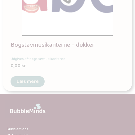
Bogstavmusikanterne – dukker
Udgives af: bogstavmusikanterne
0,00
kr
Læs mere
BubbleMinds