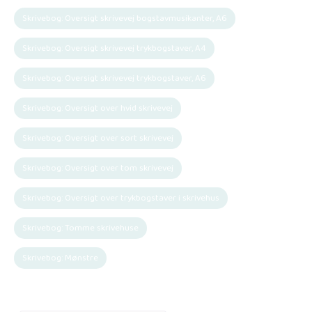
Skrivebog: Oversigt skrivevej bogstavmusikanter, A6
Skrivebog: Oversigt skrivevej trykbogstaver, A4
Skrivebog: Oversigt skrivevej trykbogstaver, A6
Skrivebog: Oversigt over hvid skrivevej
Skrivebog: Oversigt over sort skrivevej
Skrivebog: Oversigt over tom skrivevej
Skrivebog: Oversigt over trykbogstaver i skrivehus
Skrivebog: Tomme skrivehuse
Skrivebog: Mønstre