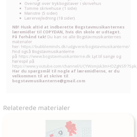
Oversigt over trykbogstaver i skrivehus
Tomme skrivehuse (1 side)
Mønstre (5 sider)
Lærervejledning (18 sider)
NB! Husk altid at indberette Bogstavmusikanternes
læremidler til COPYDAN, hvis din skole er udtaget.
På forhånd tak!
Du kan se alle Bogstavmusikanternes
materialer
her:
https://bubbleminds.dk/udgivere/bogstavmusikanterne/
Find også Bogstavmusikanterne
på
https://www.bogstavmusikanterne.dk
Lyt til sange og
hørespil på
https://www.youtube.com/channel/UCYWsmjsk3mHOZgNSfr7Spk
Har du spørgsmål til nogle af læremidlerne, er du
velkommen til at skrive til
bogstavmusikanterne@gmail.com
Relaterede materialer