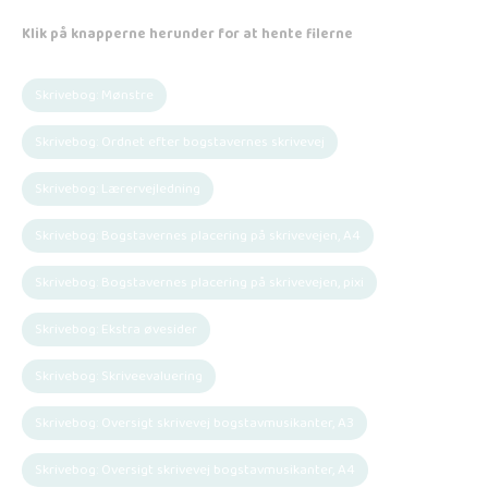
Klik på knapperne herunder for at hente filerne
Skrivebog: Mønstre
Skrivebog: Ordnet efter bogstavernes skrivevej
Skrivebog: Lærervejledning
Skrivebog: Bogstavernes placering på skrivevejen, A4
Skrivebog: Bogstavernes placering på skrivevejen, pixi
Skrivebog: Ekstra øvesider
Skrivebog: Skriveevaluering
Skrivebog: Oversigt skrivevej bogstavmusikanter, A3
Skrivebog: Oversigt skrivevej bogstavmusikanter, A4