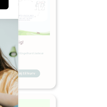
Tal om mig!
Udgives af: Britt Engelhard Jadesø
15,00
kr
Tilføj til kurv