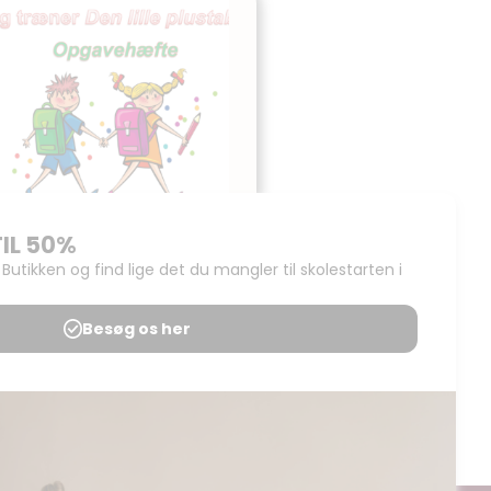
Jeg træner den lille
plustabel
Udgives af: LærerNemt
0,00
kr
Læs mere