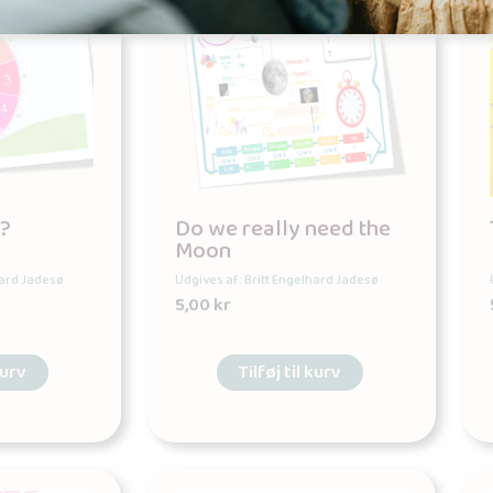
s?
Do we really need the
Moon
hard Jadesø
Udgives af: Britt Engelhard Jadesø
5,00
kr
kurv
Tilføj til kurv