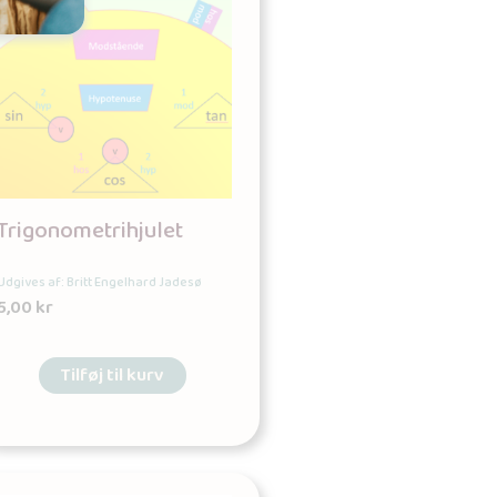
Trigonometrihjulet
Udgives af: Britt Engelhard Jadesø
5,00
kr
Tilføj til kurv