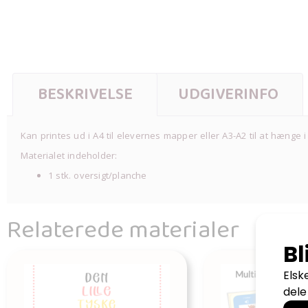
BESKRIVELSE
UDGIVERINFO
Kan printes ud i A4 til elevernes mapper eller A3-A2 til at hænge i
Materialet indeholder:
1 stk. oversigt/planche
Relaterede materialer