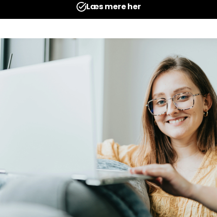
Makkeropgaver til tysk
port
A1
hard Jadesø
Udgives af: Britt Engelhard Jadesø
20,00
kr
kurv
Tilføj til kurv