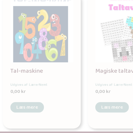
Tal-maskine
Magiske talta
Udgives af: LærerNemt
Udgives af: LærerNemt
0,00
kr
0,00
kr
Læs mere
Læs mere