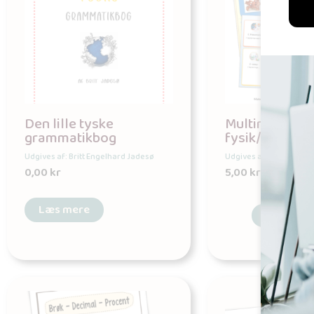
Den lille tyske
Multimodal
grammatikbog
fysik/kemirap
Udgives af: Britt Engelhard Jadesø
Udgives af: Britt Engel
0,00
kr
5,00
kr
Læs mere
Tilføj til 