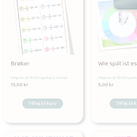
Brøker
Wie spät ist e
Udgives af: Britt Engelhard Jadesø
Udgives af: Britt Engel
15,00
kr
5,00
kr
Tilføj til kurv
Tilføj til 