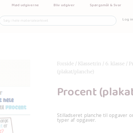
Mød udgiverne
Bliv udgiver
Spørgsmål & Svar
Log in
Forside
/
Klassetrin
/
6. klasse
/ P
(plakat/planche)
Procent (plaka
Stilladseret planche til opgaver o
typer af opgaver.