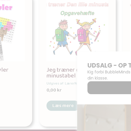
vler
Jeg træner den lille
minustabel
Udgives af: LærerNemt
0,00
kr
Læs mere