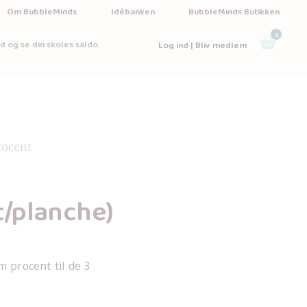
Om BubbleMinds
Idébanken
BubbleMinds Butikken
0
d og se din skoles saldo.
Log ind | Bliv medlem
rocent
t/planche)
m procent til de 3