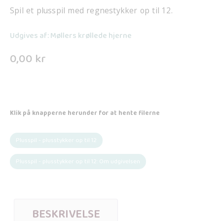
Spil et plusspil med regnestykker op til 12.
Udgives af: Møllers krøllede hjerne
0,00
kr
Klik på knapperne herunder for at hente filerne
Plusspil - plusstykker op til 12
Plusspil - plusstykker op til 12: Om udgivelsen
BESKRIVELSE