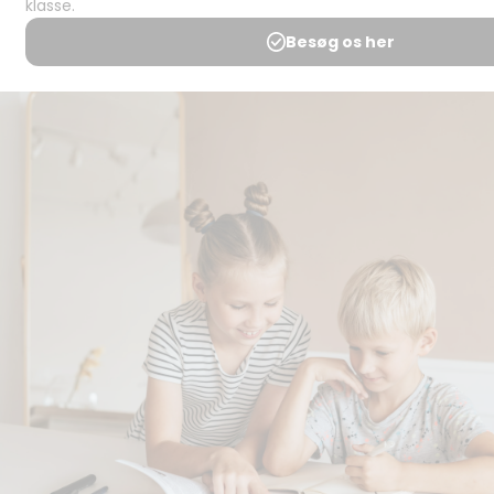
Spørgsmål og
svar
Medlemsbetingelser
Udgiveraftale
Handels- og
brugsbetingelser
Privatlivspolitik
Annoncering
Al kopiering, analogt og
digitalt, af materialer på
BubbleMinds eller dele deraf
er tilladt i henhold til
undervisningsinstitutionens
aftale med Tekst & Node.
Kopiering, der går ud over
begrænsningsreglerne i
aftalen med Tekst & Node,
kan alene finde sted efter
forudgående aftale med