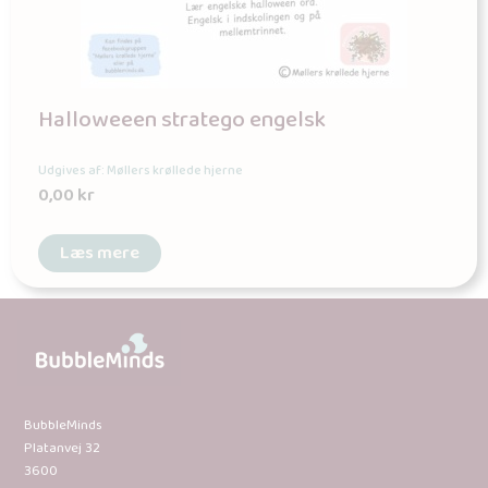
Halloweeen stratego engelsk
Udgives af: Møllers krøllede hjerne
0,00
kr
Læs mere
BubbleMinds
Platanvej 32
3600