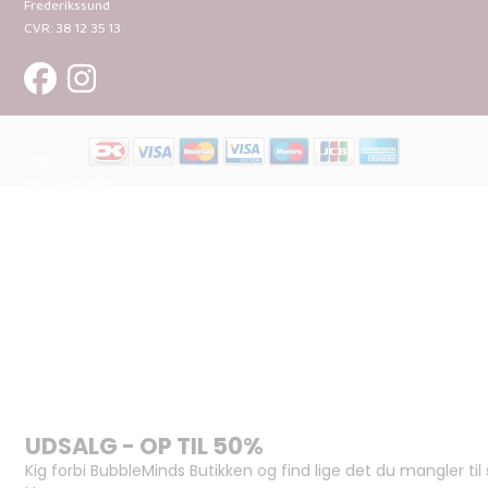
Frederikssund
CVR: 38 12 35 13
Om
BubbleMinds:
Materialerne
Bliv
udgiver
Historien
om
BubbleMinds
BubbleMinds
Butikken
Support og
juridisk: