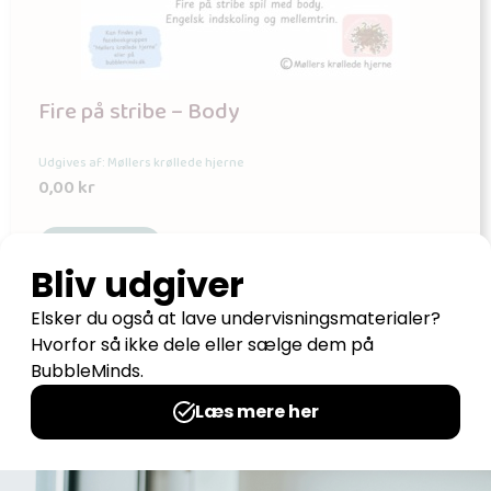
Fire på stribe – Body
Udgives af: Møllers krøllede hjerne
0,00
kr
Læs mere