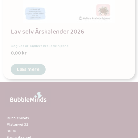
Lav selv Årskalender 2026
Udgives af: Møllers krøllede hjerne
0,00
kr
Læs mere
BubbleMinds
Platanvej 32
3600
Frederikssund