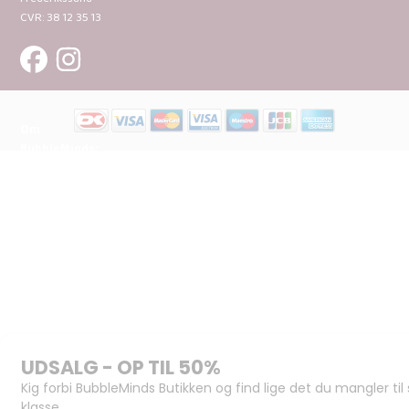
CVR: 38 12 35 13
Om
BubbleMinds:
Materialerne
Bliv
udgiver
Historien
om
BubbleMinds
BubbleMinds
Butikken
Support og
juridisk:
Spørgsmål og