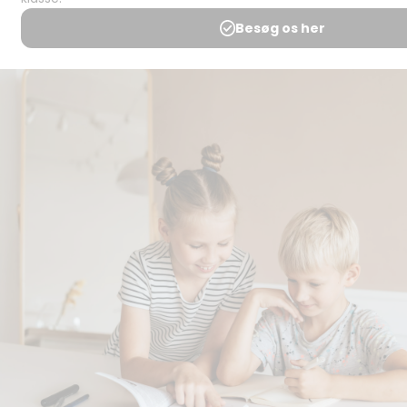
svar
Medlemsbetingelser
Udgiveraftale
Handels- og
brugsbetingelser
Privatlivspolitik
Annoncering
Al kopiering, analogt og
digitalt, af materialer på
BubbleMinds eller dele deraf
er tilladt i henhold til
undervisningsinstitutionens
aftale med Tekst & Node.
Kopiering, der går ud over
begrænsningsreglerne i
aftalen med Tekst & Node,
kan alene finde sted efter
forudgående aftale med