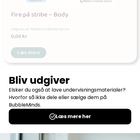
Fire på stribe – Body
Udgives af: Møllers krøllede hjerne
0,00
kr
Læs mere