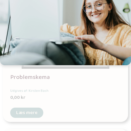
Problemskema
Udgives af: Kirsten Bach
0,00
kr
Læs mere