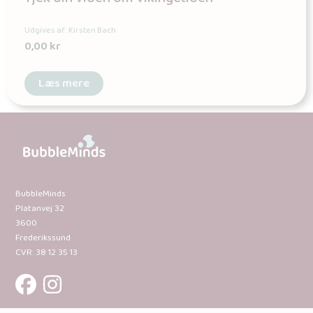
Udgives af: Kirsten Bach
0,00
kr
Læs mere
BubbleMinds
Platanvej 32
3600
Frederikssund
CVR: 38 12 35 13