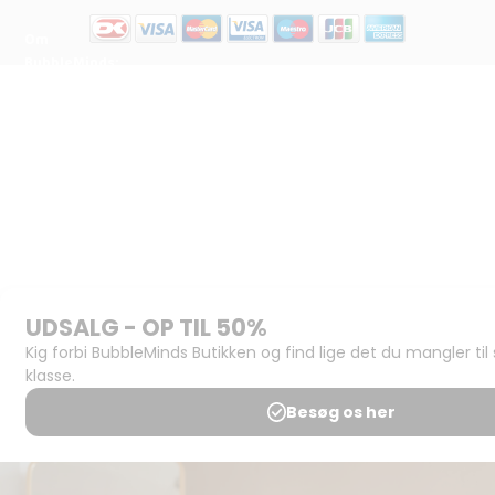
Om
BubbleMinds:
Materialerne
Bliv
udgiver
Historien
om
BubbleMinds
BubbleMinds
Butikken
Support og
juridisk:
Spørgsmål og
svar
Medlemsbetingelser
Udgiveraftale
Handels- og
brugsbetingelser