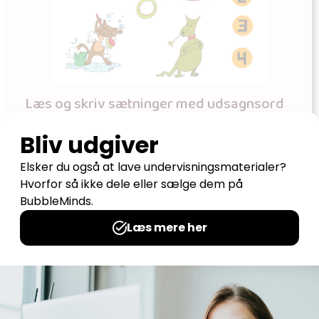
Læs og skriv sætninger med udsagnsord
og tillægsord
Udgives af: Kirsten Bach
49,00
kr
Tilføj til kurv