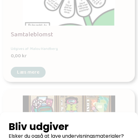
Samtaleblomst
Udgives af: Malou Handberg
0,00
kr
Læs mere