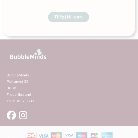
Tilføj til kurv
BubbleMinds
Platanvej 32
3600
Frederikssund
CVR: 38 12 35 13