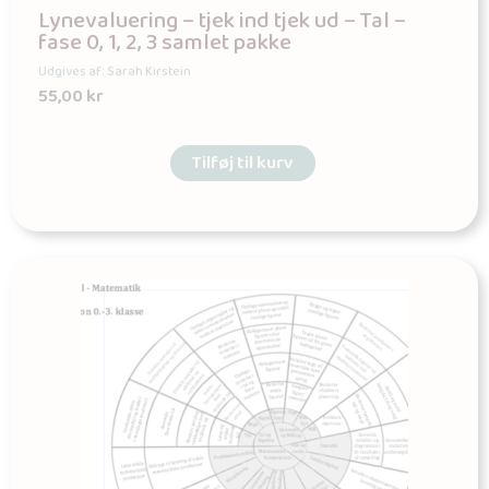
Lynevaluering – tjek ind tjek ud – Tal –
fase 0, 1, 2, 3 samlet pakke
Udgives af: Sarah Kirstein
55,00
kr
Tilføj til kurv