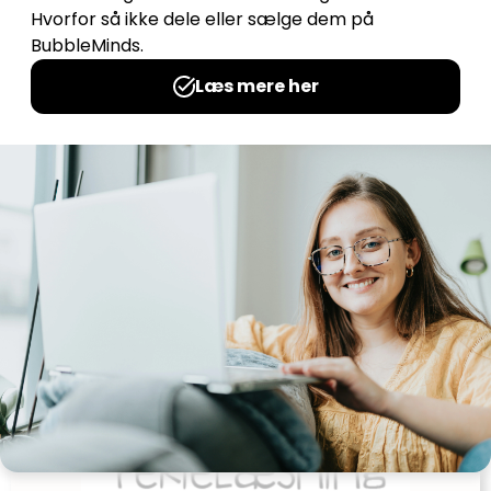
Pralemærker – Studievaner og
gruppearbejde
Udgives af: Sarah Kirstein
20,00
kr
Tilføj til kurv