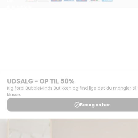
Om
BubbleMinds:
Materialerne
Bliv
udgiver
Historien
om
BubbleMinds
BubbleMinds
Butikken
Support og
juridisk:
Spørgsmål og
svar
Medlemsbetingelser
Udgiveraftale
Handels- og
brugsbetingelser
Privatlivspolitik