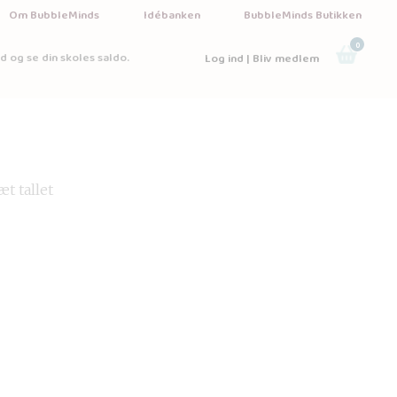
Om BubbleMinds
Idébanken
BubbleMinds Butikken
0
d og se din skoles saldo.
Log ind | Bliv medlem
æt tallet