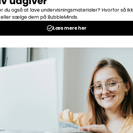
ger for
Quiz
 Berthelsen
Udgives af: Daniel Dam Berthelsen
5,00
kr