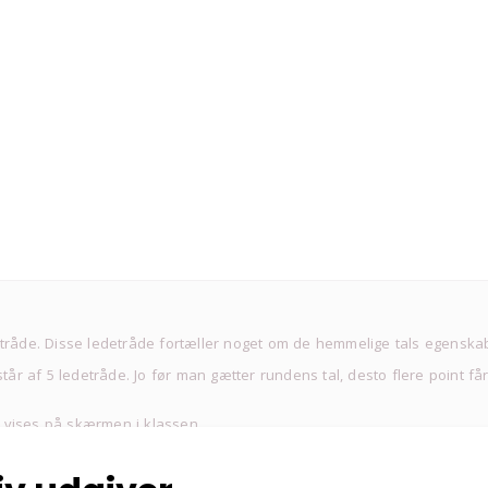
etråde. Disse ledetråde fortæller noget om de hemmelige tals egenska
står af 5 ledetråde. Jo før man gætter rundens tal, desto flere point 
 vises på skærmen i klassen.
ww.matematikmaterialer.dk