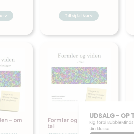
kurv
Tilføj til kurv
den – om
Formler og viden – om
tal
r