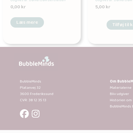
Udgives af: Daniel Dam Berthelsen
Udgives af: Daniel Dam
0,00
kr
5,00
kr
Læs mere
Tilføj til 
BubbleMinds
Om BubbleM
Platanvej 32
Materialerne
3600 Frederikssund
Bliv udgiver
CVR: 38 12 35 13
Historien om
BubbleMinds 