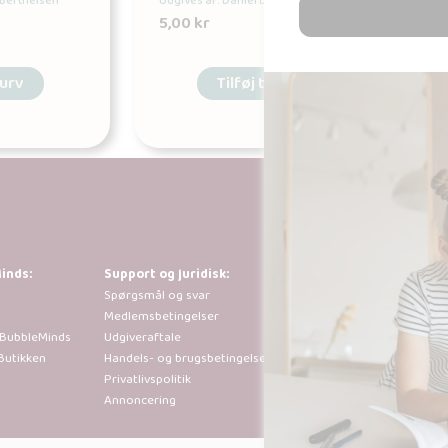
 Berthelsen
Udgives af: Daniel Dam Berthelsen
5,00
kr
kurv
Tilføj til kurv
inds:
Support og juridisk:
Al kopiering, anal
Spørgsmål og svar
tilladt i henhold 
Medlemsbetingelser
der går ud over b
 BubbleMinds
Udgiveraftale
sted efter forudg
Butikken
Handels- og brugsbetingelser
Privatlivspolitik
Annoncering