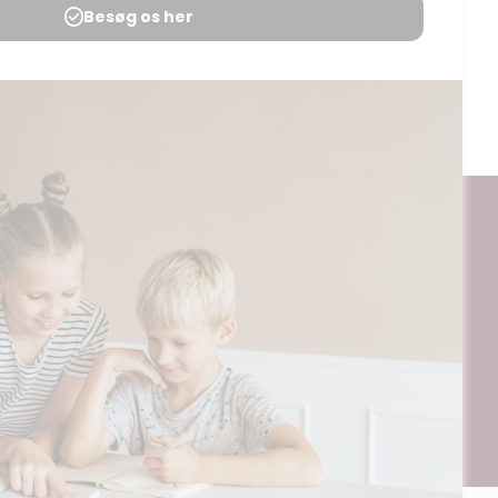
Udgives af: Daniel Dam Berthelsen
10,00
kr
Tilføj til kurv
ogt og digitalt, af materialer på BubbleMinds eller dele deraf er
til undervisningsinstitutionens aftale med Tekst & Node. Kopiering,
egrænsningsreglerne i aftalen med Tekst & Node, kan alene finde
ående aftale med licensgiver.