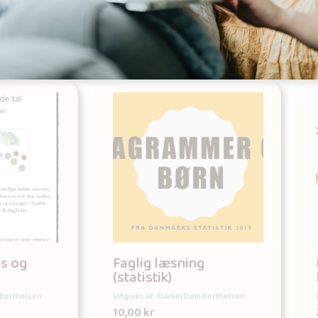
kurv
Tilføj til kurv
us og
Faglig læsning
(statistik)
 Berthelsen
Udgives af: Daniel Dam Berthelsen
10,00
kr