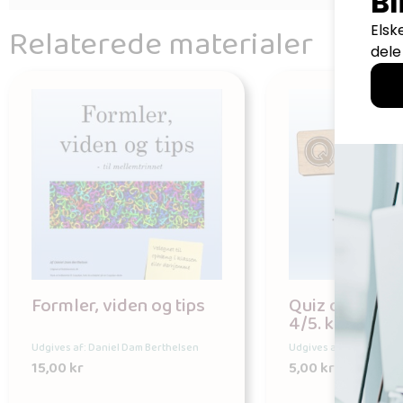
Relaterede materialer
Formler, viden og tips
Quiz om lignin
4/5. klasse
Udgives af: Daniel Dam Berthelsen
Udgives af: Daniel Dam
15,00
kr
5,00
kr