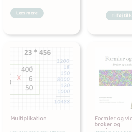
Læs mere
Tilføj til 
Multiplikation
Formler og vi
brøker og
omskrivninge