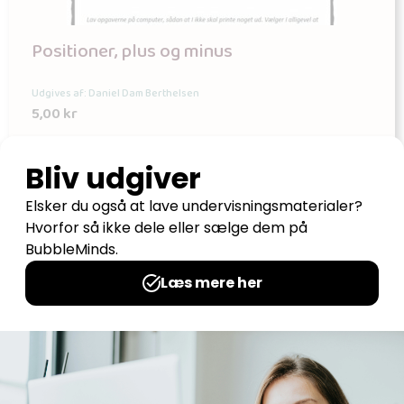
Positioner, plus og minus
Udgives af: Daniel Dam Berthelsen
5,00
kr
Tilføj til kurv