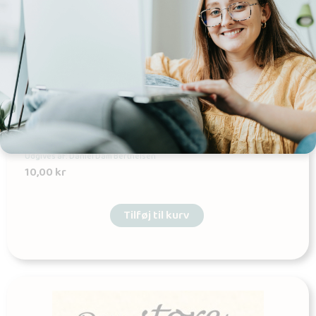
Faglig læsning (statistik)
Udgives af: Daniel Dam Berthelsen
10,00
kr
Tilføj til kurv