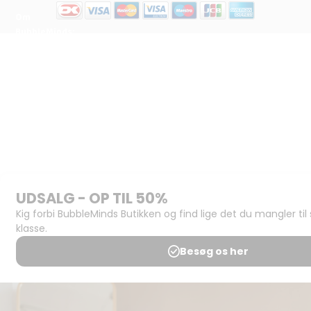
Om
BubbleMinds:
Materialerne
Bliv
udgiver
Historien
om
BubbleMinds
BubbleMinds
Butikken
Support og
juridisk:
Spørgsmål og
svar
Medlemsbetingelser
Udgiveraftale
Handels- og
brugsbetingelser