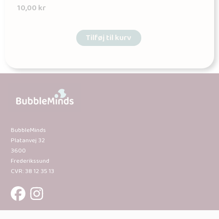
10,00
kr
Tilføj til kurv
BubbleMinds
Platanvej 32
3600
Frederikssund
CVR: 38 12 35 13