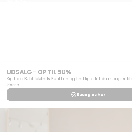
BubbleMinds:
Materialerne
Bliv
udgiver
Historien
om
BubbleMinds
BubbleMinds
Butikken
Support og
juridisk:
Spørgsmål og
svar
Medlemsbetingelser
Udgiveraftale
Handels- og
brugsbetingelser
Privatlivspolitik
Annoncering