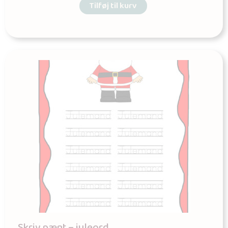
Tilføj til kurv
Skriv pænt – juleord