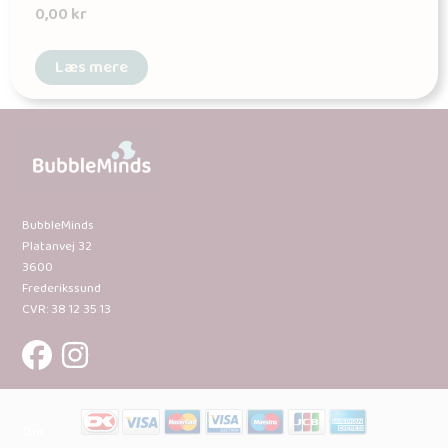
0,00
kr
Læs mere
BubbleMinds
Platanvej 32
3600
Frederikssund
CVR: 38 12 35 13
Om