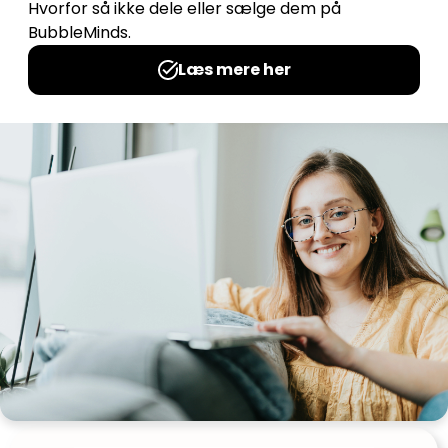
December bingo
Udgives af: Helle Sander
0,00
kr
Læs mere