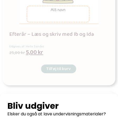
Efterår – Læs og skriv med Ib og Ida
Udgives af: Helle Sander
5,00
kr
25,00
kr
Tilføj til kurv