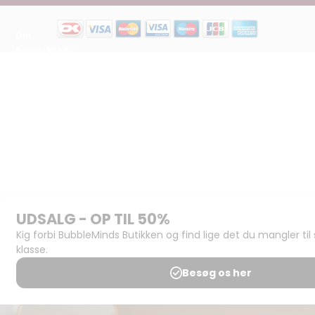
Om
BubbleMinds:
Materialerne
Bliv
udgiver
Historien
om
BubbleMinds
BubbleMinds
Butikken
Support og
juridisk:
Spørgsmål og
svar
Medlemsbetingelser
Udgiveraftale
Handels- og