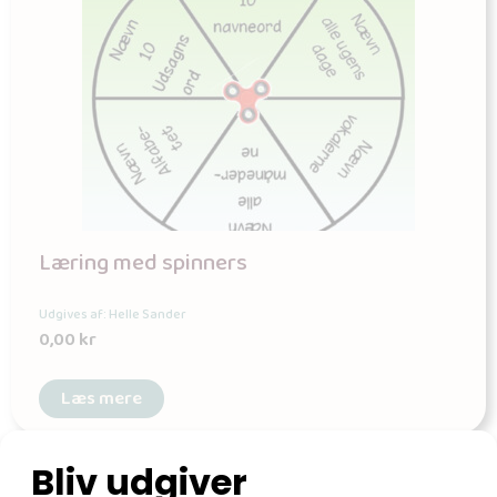
Læring med spinners
Udgives af: Helle Sander
0,00
kr
Læs mere