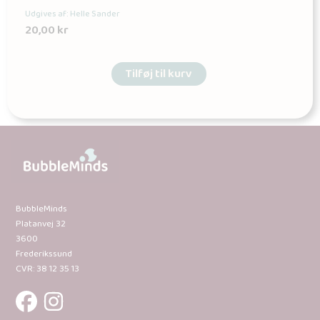
Udgives af: Helle Sander
20,00
kr
Tilføj til kurv
BubbleMinds
Platanvej 32
3600
Frederikssund
CVR: 38 12 35 13