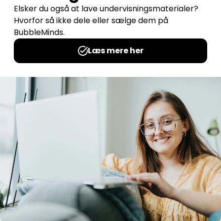
Lige det du mangler til skolestart
Udgives af: Helle Sander
0,00
kr
Læs mere