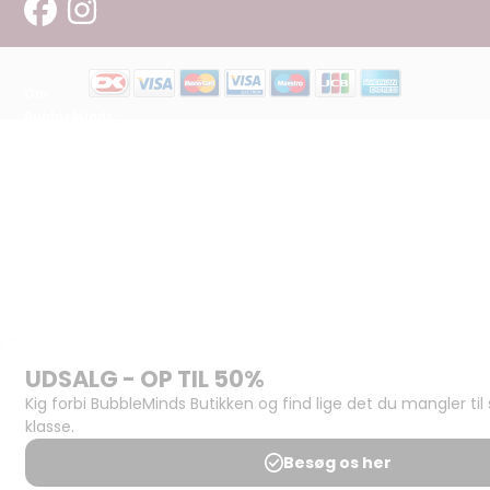
Om
BubbleMinds:
Materialerne
Bliv
udgiver
Historien
om
BubbleMinds
BubbleMinds
Butikken
Support og
juridisk:
Spørgsmål og
svar
Medlemsbetingelser