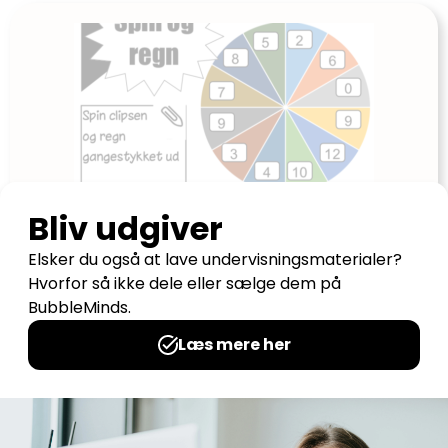
SPIN og REGN
Udgives af: Mette Weber Johansen
0,00
kr