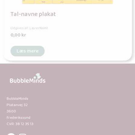
Tal-navne plakat
Udgives af: LærerNemt
0,00
kr
Læs mere
BubbleMinds
Platanvej 32
3600
Frederikssund
CVR: 38 12 35 13