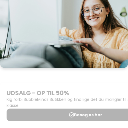
Om
BubbleMinds:
Materialerne
Bliv
udgiver
Historien
om
BubbleMinds
BubbleMinds
Butikken
Support og
juridisk:
Spørgsmål og
svar
Medlemsbetingelser
Udgiveraftale