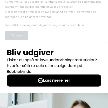
Fundamentet er at skabe en samhørighed af æstetik og funktionalitet
igennem håndplukket og nøje udvalgte produkter.
Deres koncept stimulerer en nysgerrighed på livsstil og velvære og
bidrager til en balanceret hverdag.
Spar 50% sparring om boligindretning/events i livsstilhuset.
Tilbage
BubbleMinds
Platanvej 32
3600
Frederikssund
CVR: 38 12 35 13