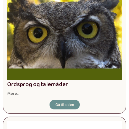
Ordsprog og talemåder
Mere..
Gå til siden