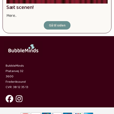
Sæt scenen!
Mere..
Gå til siden
BubbleMinds
Platanvej 32
3600
Frederikssund
CVR: 38 12 35 13