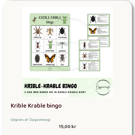
Krible Krable bingo
Udgives af: Opgavemagi
15,00
kr