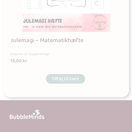
Julemagi – Matematikhæfte
Udgives af: Opgavemagi
15,00
kr
Tilføj til kurv