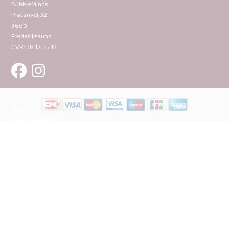
BubbleMinds
Platanvej 32
3600
Frederikssund
CVR: 38 12 35 13
Om
BubbleMinds:
Materialerne
Bliv
udgiver
Historien
om
BubbleMinds
BubbleMinds
Butikken