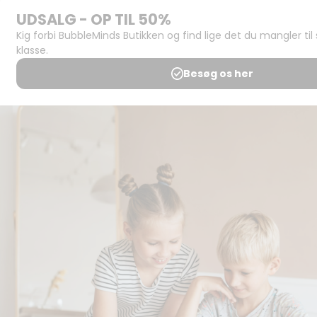
Support og
juridisk:
Spørgsmål og
svar
Medlemsbetingelser
Udgiveraftale
Handels- og
brugsbetingelser
Privatlivspolitik
Annoncering
Al kopiering, analogt og
digitalt, af materialer på
BubbleMinds eller dele deraf
er tilladt i henhold til
undervisningsinstitutionens
aftale med Tekst & Node.
Kopiering, der går ud over
begrænsningsreglerne i