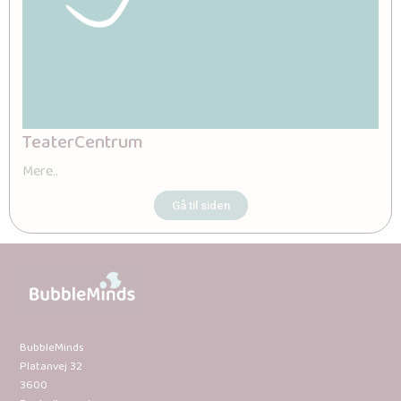
TeaterCentrum
Mere..
Gå til siden
BubbleMinds
Platanvej 32
3600