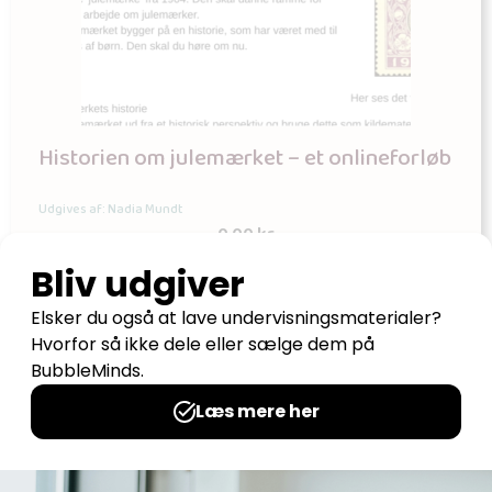
Historien om julemærket – et onlineforløb
Udgives af: Nadia Mundt
0,00
kr
Læs mere