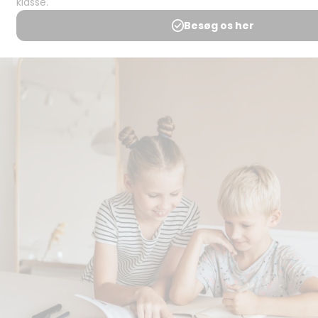
Spørgsmål og
svar
Medlemsbetingelser
Udgiveraftale
Handels- og
brugsbetingelser
Privatlivspolitik
Annoncering
Al kopiering, analogt og
digitalt, af materialer på
BubbleMinds eller dele deraf
er tilladt i henhold til
undervisningsinstitutionens
aftale med Tekst & Node.
Kopiering, der går ud over
begrænsningsreglerne i
aftalen med Tekst & Node,
kan alene finde sted efter
forudgående aftale med