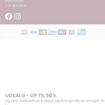
Frederikssund
CVR: 38 12 35 13
Om
BubbleMinds:
Materialerne
Bliv
udgiver
Historien
om
BubbleMinds
BubbleMinds
Butikken
Support og
juridisk: