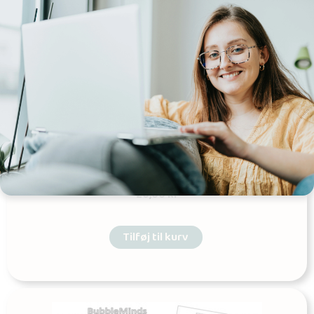
Mine mål – et materiale til elevsamtaler
Udgives af: Nadia Mundt
20,00
kr
Tilføj til kurv