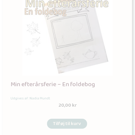
Min efterårsferie – En foldebog
Udgives af: Nadia Mundt
20,00
kr
Tilføj til kurv