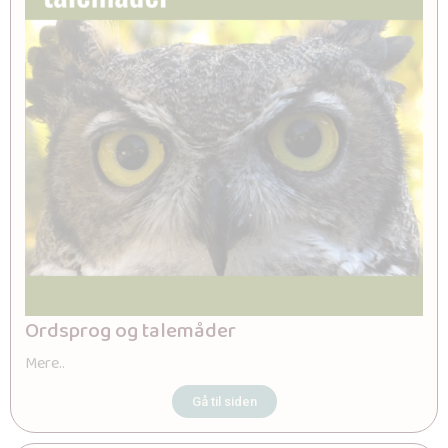
Ordsprog og talemåder
Mere..
Gå til siden