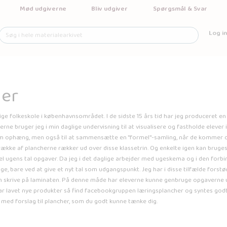
Mød udgiverne
Bliv udgiver
Spørgsmål & Svar
Log in
her
lige folkeskole i københavnsområdet. I de sidste 15 års tid har jeg produceret e
rne bruger jeg i min daglige undervisning til at visualisere og fastholde elever 
m ophæng, men også til at sammensætte en "formel"-samling, når de kommer op i
 række af plancherne rækker ud over disse klassetrin. Og enkelte igen kan bruges
 ugens tal opgaver. Da jeg i det daglige arbejder med ugeskema og i den forbin
e, bare ved at give et nyt tal som udgangspunkt. Jeg har i disse tilfælde forstø
an skrive på laminaten. På denne måde har eleverne kunne genbruge opgaverne u
eg har lavet nye produkter så find facebookgruppen læringsplancher og syntes god
ed forslag til plancher, som du godt kunne tænke dig.