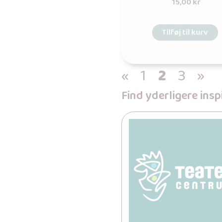
15,00
kr
Tilføj til kurv
«
1
2
3
»
Find yderligere ins