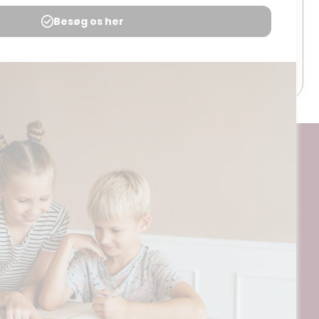
 Movers –
FlygtningebørnDK
s & venner
Mere..
Gå til siden
å til siden
ogt og digitalt, af materialer på BubbleMinds eller dele deraf er
til undervisningsinstitutionens aftale med Tekst & Node. Kopiering,
egrænsningsreglerne i aftalen med Tekst & Node, kan alene finde
ående aftale med licensgiver.