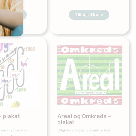
øj til kurv
Tilføj til kurv
 plakat
Areal og Omkreds –
plakat
rine Trantow Hejl
Udgives af: Katrine Trantow Hejl