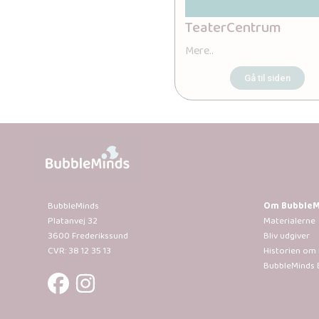
TeaterCentrum
Mere..
Gå til siden
BubbleMinds
Om BubbleM
Platanvej 32
Materialerne
3600 Frederikssund
Bliv udgiver
CVR: 38 12 35 13
Historien om
BubbleMinds 