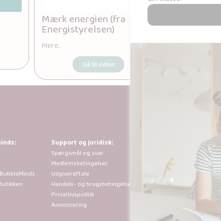
Mærk energien (fra
Arla Food
Energistyrelsen)
Vaner, vå
Mere..
Mere..
Gå til siden
G
inds:
Support og juridisk:
Al kopiering, anal
Spørgsmål og svar
tilladt i henhold 
Medlemsbetingelser
der går ud over b
 BubbleMinds
Udgiveraftale
sted efter forudg
Butikken
Handels- og brugsbetingelser
Privatlivspolitik
Annoncering