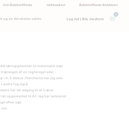
Om BubbleMinds
Idébanken
BubbleMinds Butikken
0
d og se din skoles saldo.
Log ind | Bliv medlem
n del læringsplancher til matematik især
i træningen af en regneregel eller
 4.-5. klasse. Plancherne har jeg selv
 i andre fag også.
delse har let adgang til at træne
rret opgavearket til A3. Jeg har lamineret
ge efter uge.
t om.