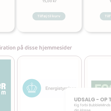
15,00
kr
Tilføj til kurv
Tilf
piration på disse hjemmesider