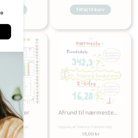
øj til kurv
Tilføj til kurv
l – opgaver
Afrund til nærmeste…
rine Trantow Hejl
Udgives af: Katrine Trantow Hejl
25,00
kr
15,00
kr