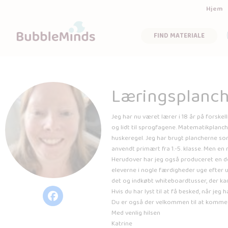
Hjem
FIND MATERIALE
Læringsplanc
Jeg har nu været lærer i 18 år på forskel
og lidt til sprogfagene. Matematikplanche
huskeregel. Jeg har brugt plancherne so
anvendt primært fra 1.-5. klasse. Men en
Herudover har jeg også produceret en del
eleverne i nogle færdigheder uge efter ug
det og indkøbt whiteboardtusser, der k
Hvis du har lyst til at få besked, når j
Du er også der velkommen til at komme m
Med venlig hilsen
Katrine