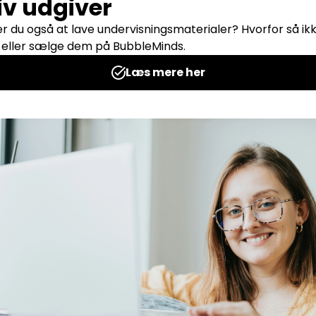
Tilføj til kurv
Tilf
Brøkspil
Ugens ta
Udgives af: Katrine Trantow Hejl
Udgives af: Kat
15,00
kr