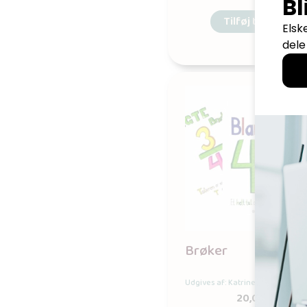
Tilføj til kurv
Brøker
Udgives af: Katrine Trantow Hejl
20,00
kr