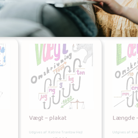
Tilføj til kurv
Tilf
Vægt – plakat
Længde –
Udgives af: Katrine Trantow Hejl
Udgives af: Kat