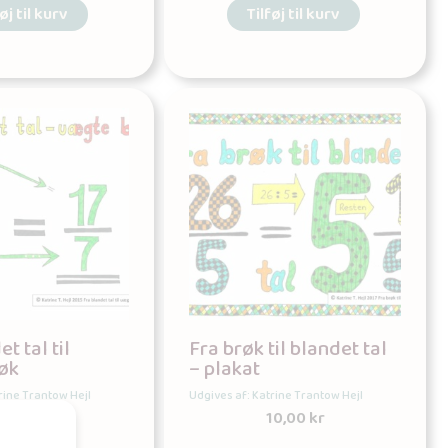
øj til kurv
Tilføj til kurv
t tal til
Fra brøk til blandet tal
øk
– plakat
rine Trantow Hejl
Udgives af: Katrine Trantow Hejl
10,00
kr
10,00
kr