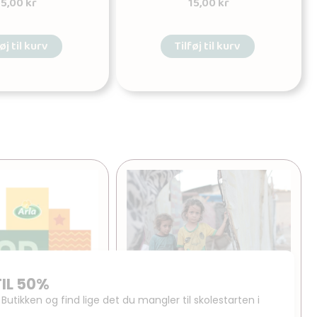
15,00
kr
15,00
kr
øj til kurv
Tilføj til kurv