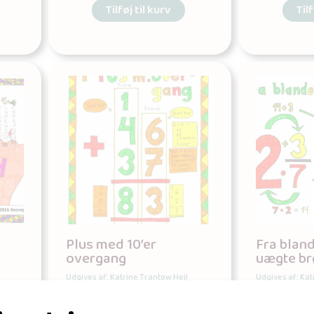
Tilføj til kurv
Tilf
Plus med 10’er
Fra blande
overgang
uægte br
Udgives af: Katrine Trantow Hejl
Udgives af: Kat
15,00
kr