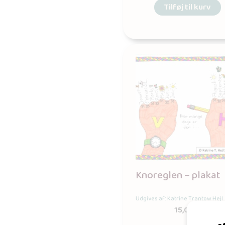
Tilføj til kurv
Knoreglen – plakat
Udgives af: Katrine Trantow Hejl
15,00
kr