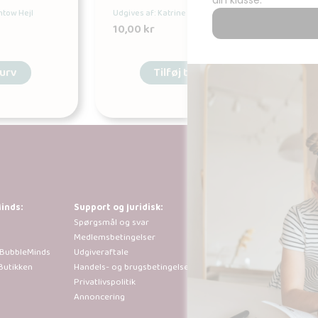
ntow Hejl
Udgives af: Katrine Trantow Hejl
10,00
kr
kurv
Tilføj til kurv
inds:
Support og juridisk:
Al kopiering, anal
Spørgsmål og svar
tilladt i henhold 
Medlemsbetingelser
der går ud over b
 BubbleMinds
Udgiveraftale
sted efter forudg
Butikken
Handels- og brugsbetingelser
Privatlivspolitik
Annoncering