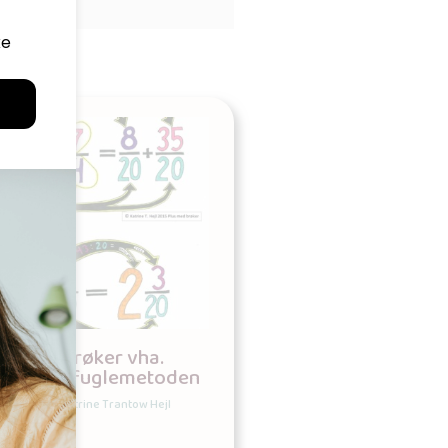
Plus af brøker vha.
sommerfuglemetoden
– plakat
Udgives af: Katrine Trantow Hejl
15,00
kr