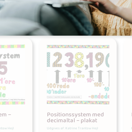
kurv
Tilføj til kurv
em –
Positionssystem med
decimaltal – plakat
ntow Hejl
Udgives af: Katrine Trantow Hejl