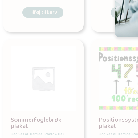
Tilføj til kurv
Tilføj til 
Sommerfuglebrøk –
Positionssyst
plakat
plakat
Udgives af: Katrine Trantow Hejl
Udgives af: Katrine Tra