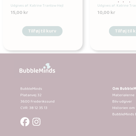
osv. – plakat
Udgives af: Katrine Trantow Hejl
Udgives af: Katrine Tra
15,00
kr
10,00
kr
Tilføj til kurv
Tilføj til 
BubbleMinds
Om BubbleM
Platanvej 32
Materialerne
3600 Frederikssund
Bliv udgiver
CVR: 38 12 35 13
Historien om
BubbleMinds 