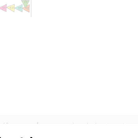
f flere opgaver på en og samme side som kan laves igen og igen, ved
d at lave dem specielt når jeg har forstørret dem til A3, lamineret de
af ugeskema. Det har været en “alternativ” opgave som de har fundet