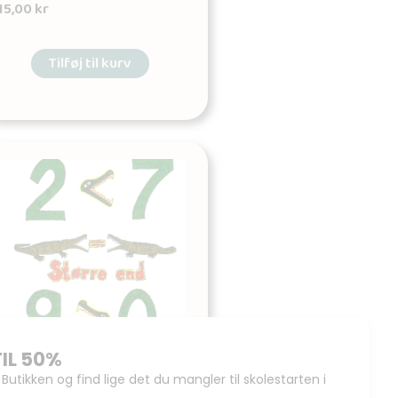
15,00
kr
Tilføj til kurv
Større end og mindre
end – plakat