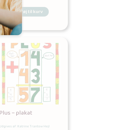
Tilføj til kurv
Plus – plakat
Udgives af: Katrine Trantow Hejl