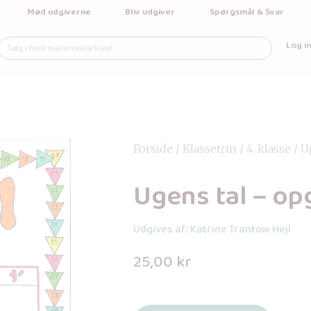
Mød udgiverne
Bliv udgiver
Spørgsmål & Svar
Log in
Forside
/
Klassetrin
/
4. klasse
/ U
Ugens tal – op
Udgives af: Katrine Trantow Hejl
25,00
kr