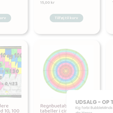
15,00
kr
kurv
Tilføj til kurv
dere
Regnbuetabel – De små
d 10, 100
tabeller i cirkel