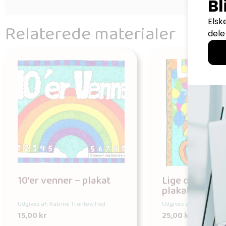
Relaterede materialer
10’er venner – plakat
Lige og Ulige t
plakater
Udgives af: Katrine Trantow Hejl
Udgives af: Katrine Tra
15,00
kr
25,00
kr