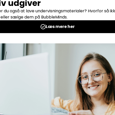
al –
To cifret ganget med
to-cifret – plakat
ntow Hejl
Udgives af: Katrine Trantow Hejl
15,00
kr