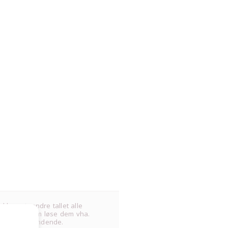
 kun at ændre tallet alle
m og ladet dem løse dem vha.
 sjov og spændende.