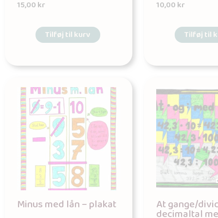
15,00
kr
10,00
kr
Tilføj til kurv
Tilføj til 
Minus med lån – plakat
At gange/divi
decimaltal me