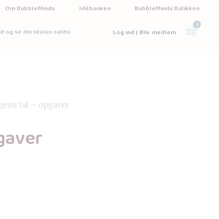
Om BubbleMinds
Idébanken
BubbleMinds Butikken
0
d og se din skoles saldo.
Log ind | Bliv medlem
gens tal – opgaver
gaver