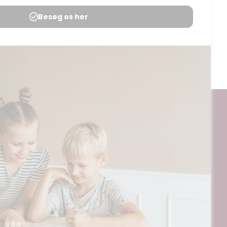
Udgives af: Katrine Trantow Hejl
15,00
kr
Tilføj til kurv
ogt og digitalt, af materialer på BubbleMinds eller dele deraf er
til undervisningsinstitutionens aftale med Tekst & Node. Kopiering,
egrænsningsreglerne i aftalen med Tekst & Node, kan alene finde
ående aftale med licensgiver.