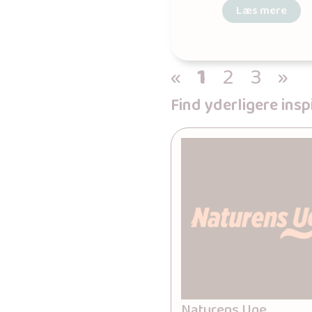
Læs mere
«
1
2
3
»
Find yderligere ins
Naturens Uge