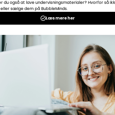
DIVISION Sortér
JUL Brøk
divisionsstykkerne
spil
Udgives af: Julie Hardbo
Udgives af: Jul
0,00
kr
Læs mere
L