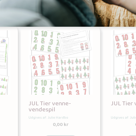
JUL Tier venne-
JUL Tier
vendespil
Udgives af: Julie Hardbo
Udgives af: Jul
0,00
kr