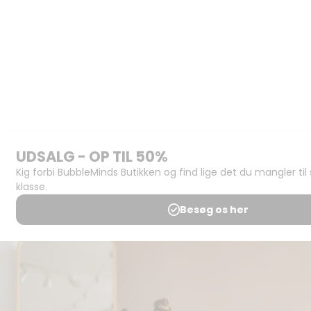
Materialerne
Bliv
udgiver
Historien
om
BubbleMinds
BubbleMinds
Butikken
Support og
juridisk:
Spørgsmål og
svar
Medlemsbetingelser
Udgiveraftale
Handels- og
brugsbetingelser
Privatlivspolitik
Annoncering