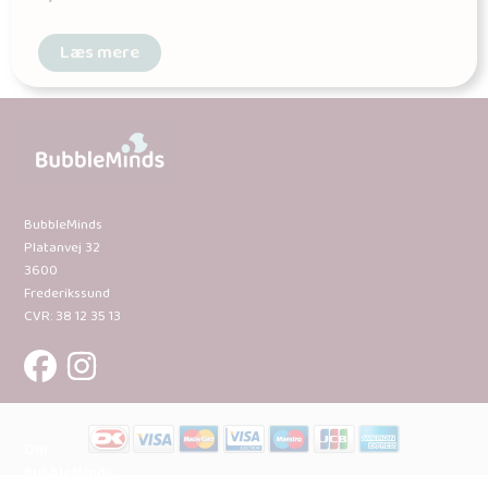
Læs mere
BubbleMinds
Platanvej 32
3600
Frederikssund
CVR: 38 12 35 13
Om
BubbleMinds: