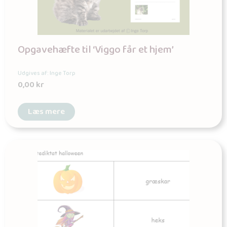
Opgavehæfte til ‘Viggo får et hjem’
Udgives af: Inge Torp
0,00
kr
Læs mere