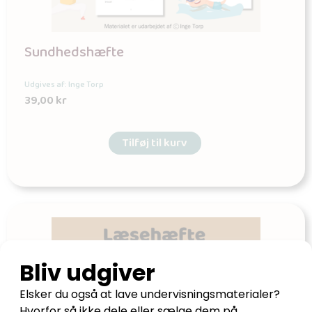
Sundhedshæfte
Udgives af: Inge Torp
39,00
kr
Tilføj til kurv