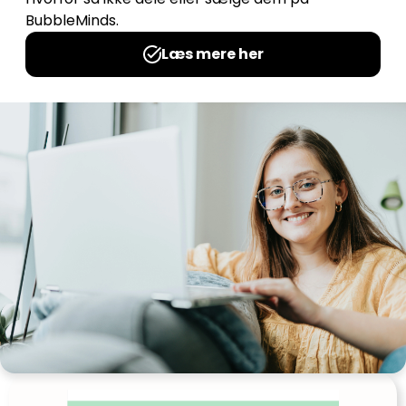
Viggo får et hjem
Udgives af: Inge Torp
35,00
kr
Tilføj til kurv