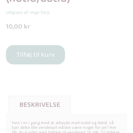
Udgives af: Inge Torp
10,00
kr
Tilføj til kurv
BESKRIVELSE
Hvis I er i gang med at arbejde med nutid og datid, så
kan dette lille vendespil måske være noget for jer? Her
får du 4 sider med brikker til vendespil 16 stik; 32 brikker.