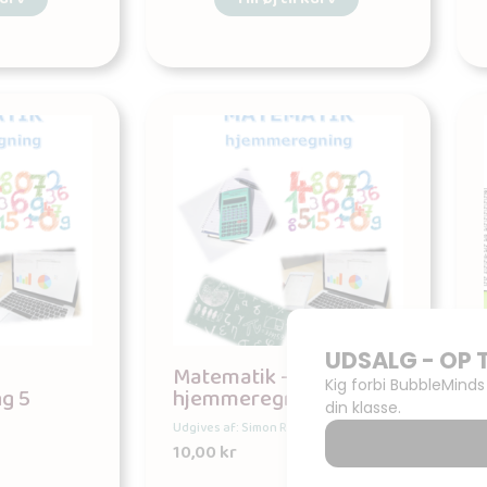
Matematik –
g 5
hjemmeregning 6
Udgives af: Simon Reitz
10,00
kr