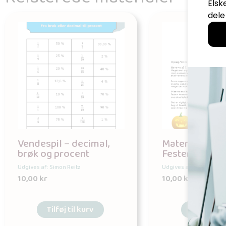
Vendespil – decimal,
Matematikopl
brøk og procent
Festen
Udgives af: Simon Reitz
Udgives af: Simon Reitz
10,00
kr
10,00
kr
Tilføj til kurv
Tilføj til 