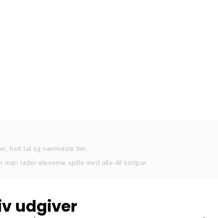
er, helt tal og nærmeste tier.
ør man lader eleverne spille med alle 48 kortpar.