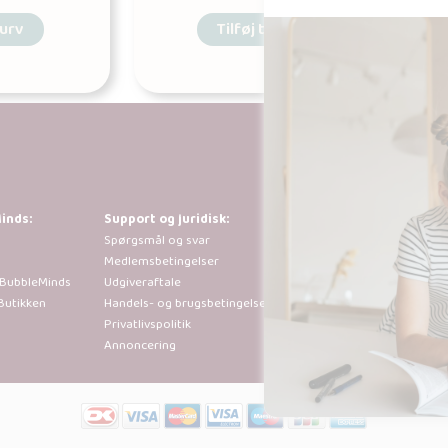
kurv
Tilføj til kurv
inds:
Support og juridisk:
Al kopiering, anal
Spørgsmål og svar
tilladt i henhold 
Medlemsbetingelser
der går ud over b
 BubbleMinds
Udgiveraftale
sted efter forudg
Butikken
Handels- og brugsbetingelser
Privatlivspolitik
Annoncering