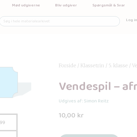
Mød udgiverne
Bliv udgiver
Spørgsmål & Svar
Log in
Forside
/
Klassetrin
/
5. klasse
/ V
Vendespil – af
Udgives af: Simon Reitz
10,00
kr