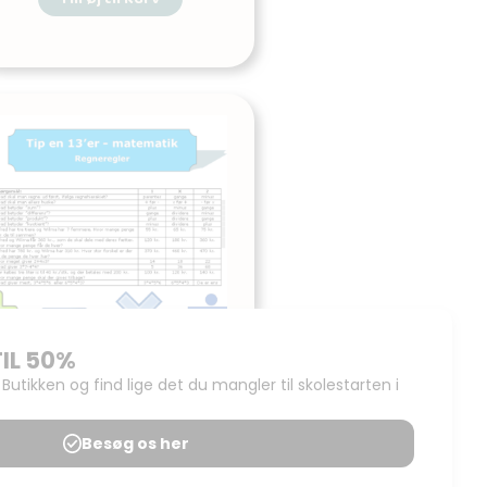
Tip en 13’er –
regneregler
Udgives af: Simon Reitz
5,00
kr