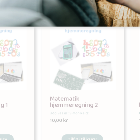
Matematik
g 1
hjemmeregning 2
Udgives af: Simon Reitz
10,00
kr
kurv
Tilføj til kurv