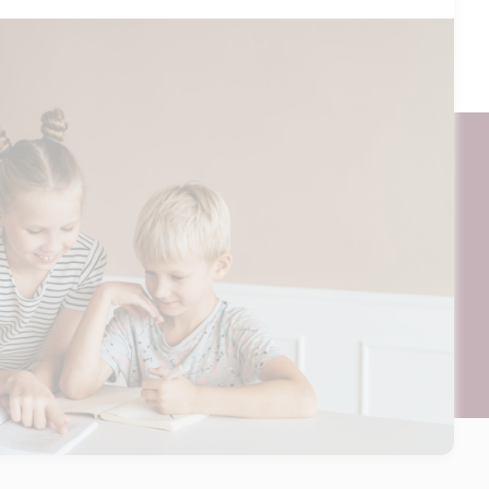
Tilføj til kurv
ogt og digitalt, af materialer på BubbleMinds eller dele deraf er
til undervisningsinstitutionens aftale med Tekst & Node. Kopiering,
egrænsningsreglerne i aftalen med Tekst & Node, kan alene finde
ående aftale med licensgiver.