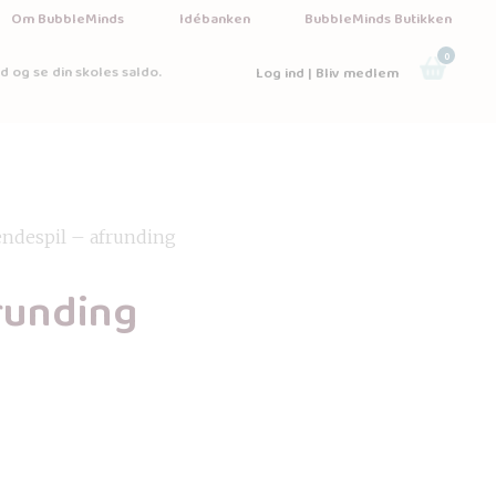
Om BubbleMinds
Idébanken
BubbleMinds Butikken
0
d og se din skoles saldo.
Log ind | Bliv medlem
endespil – afrunding
runding