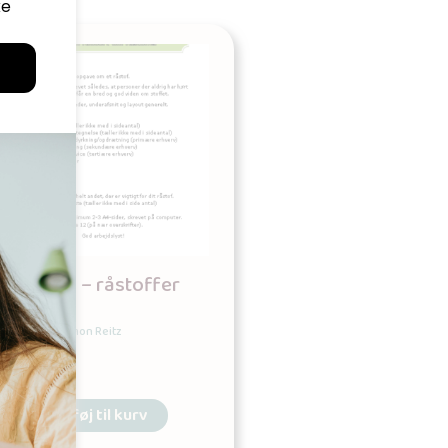
Geografi – råstoffer
Udgives af: Simon Reitz
8,00
kr
Tilføj til kurv