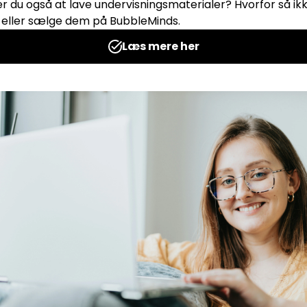
æg –
Valutaopgaver
Udgives af: Simon Reitz
5,00
kr
kurv
Tilføj til kurv