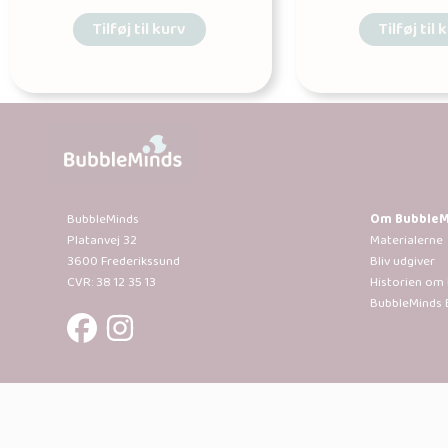
Tilføj til kurv
Tilføj til 
BubbleMinds
Om BubbleM
Platanvej 32
Materialerne
3600 Frederikssund
Bliv udgiver
CVR: 38 12 35 13
Historien om
BubbleMinds 