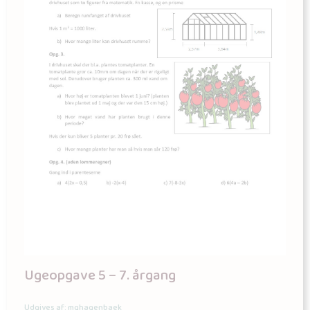
Ugeopgave 5 – 7. årgang
Udgives af: mghagenbaek