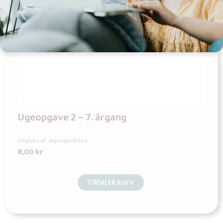
Ugeopgave 2 – 7. årgang
Udgives af: mghagenbaek
8,00
kr
Tilføj til kurv