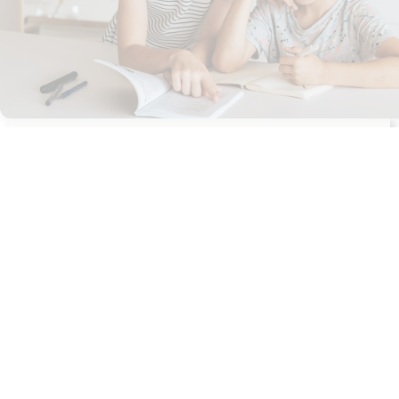
Ugeopgave 9 – 7. årgang
Udgives af: mghagenbaek
8,00
kr
Tilføj til kurv
BubbleMinds