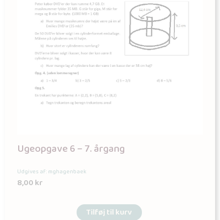
Ugeopgave 6 – 7. årgang
Udgives af: mghagenbaek
8,00
kr
Tilføj til kurv