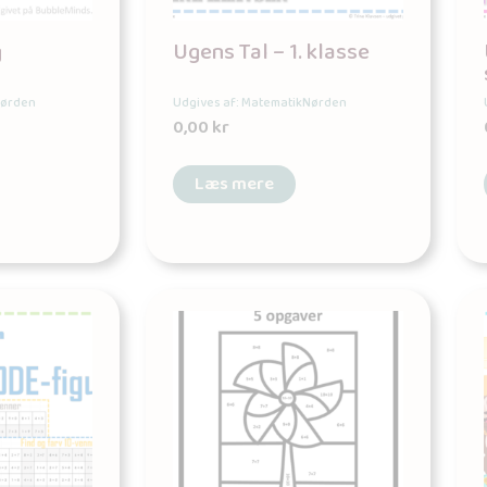
g
Ugens Tal – 1. klasse
Nørden
Udgives af: MatematikNørden
0,00
kr
Læs mere