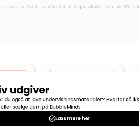
 givent tal. Tallet skal både indsættes på tallinjen, finde sin 10’er v