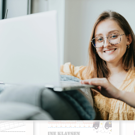
 – start
Ugens Tal – 3. og 4.
ik
klasse
Nørden
Udgives af: MatematikNørden
0,00
kr
Læs mere