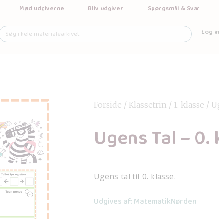
Mød udgiverne
Bliv udgiver
Spørgsmål & Svar
Log in
Forside
/
Klassetrin
/
1. klasse
/ U
Ugens Tal – 0. 
Ugens tal til 0. klasse.
Udgives af: MatematikNørden