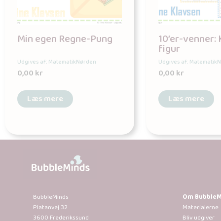
Min egen Regne-Pung
10’er-venner:
figur
Udgives af: MatematikNørden
Udgives af: Matematik
0,00
kr
0,00
kr
Læs mere
Læs mere
BubbleMinds
Om BubbleM
Platanvej 32
Materialerne
3600 Frederikssund
Bliv udgiver