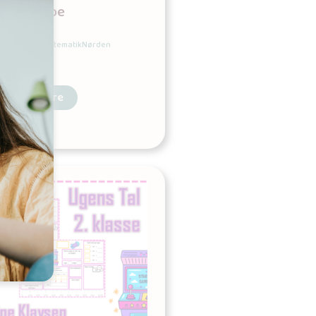
4 på stribe
Udgives af: MatematikNørden
0,00
kr
Læs mere