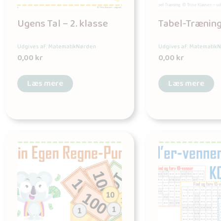
Ugens Tal – 2. klasse
Tabel-Trænin
Udgives af: MatematikNørden
Udgives af: Matematik
0,00
kr
0,00
kr
Læs mere
Læs mere