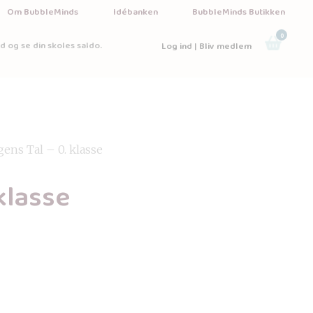
Om BubbleMinds
Idébanken
BubbleMinds Butikken
0
d og se din skoles saldo.
Log ind | Bliv medlem
gens Tal – 0. klasse
klasse