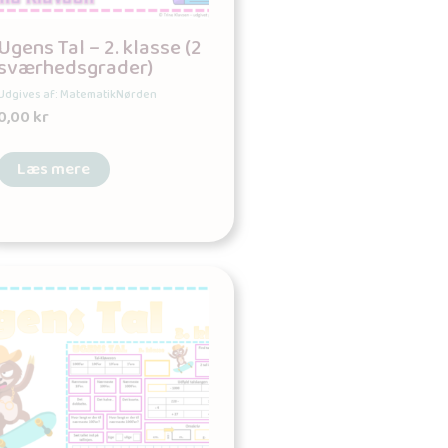
Ugens Tal – 2. klasse (2
sværhedsgrader)
Udgives af: MatematikNørden
0,00
kr
Læs mere