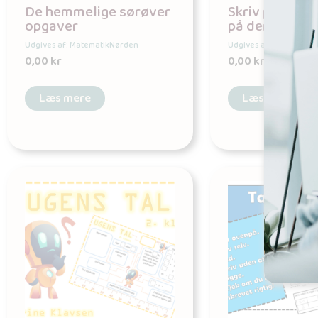
De hemmelige sørøver
Skriv pæne tal
opgaver
på den røde pr
Udgives af: MatematikNørden
Udgives af: Matematik
0,00
kr
0,00
kr
Læs mere
Læs mere