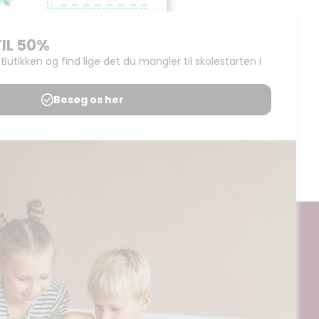
Ugens Tal – 3. klasse
Udgives af: MatematikNørden
0,00
kr
Læs mere
ogt og digitalt, af materialer på BubbleMinds eller dele deraf er
til undervisningsinstitutionens aftale med Tekst & Node. Kopiering,
egrænsningsreglerne i aftalen med Tekst & Node, kan alene finde