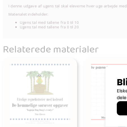
I denne udgave af ugens tal skal eleverne hver uge arbejde med et
Materialet indeholder:
Ugens tal med tallene fra 0 til 10
Ugens tal med tallene fra 0 til 20
Relaterede materialer