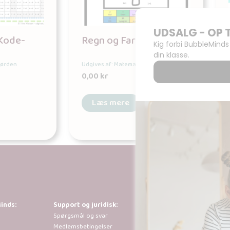
 Kode-
Regn og Farv Talpar
Nørden
Udgives af: MatematikNørden
0,00
kr
Læs mere
inds:
Support og juridisk:
Al kopiering, anal
Spørgsmål og svar
tilladt i henhold 
Medlemsbetingelser
der går ud over b