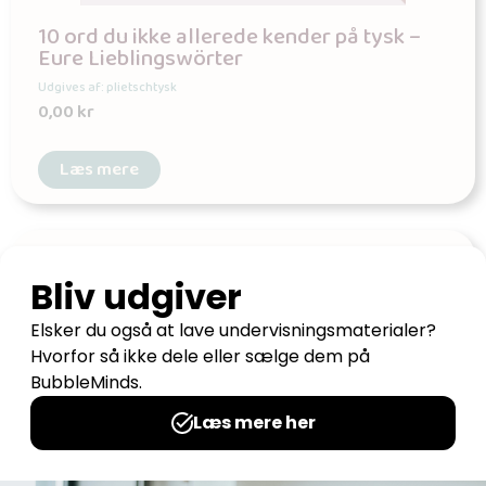
10 ord du ikke allerede kender på tysk –
Eure Lieblingswörter
Udgives af: plietschtysk
0,00
kr
Læs mere