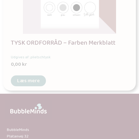
TYSK ORDFORRÅD – Farben Merkblatt
Udgives af: plietschtysk
0,00
kr
Læs mere
BubbleMinds
Platanvej 32