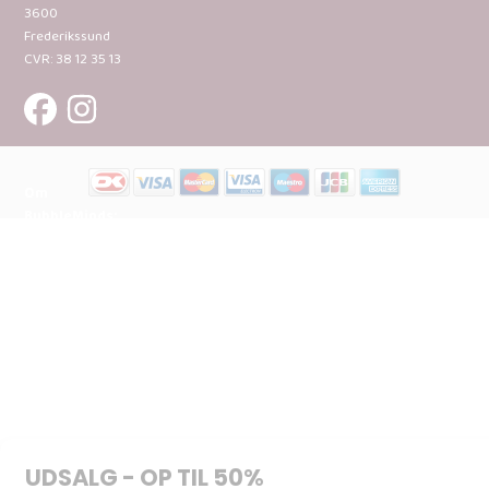
3600
Frederikssund
CVR: 38 12 35 13
Om
BubbleMinds:
Materialerne
Bliv
udgiver
Historien
om
BubbleMinds
BubbleMinds
Butikken
Support og