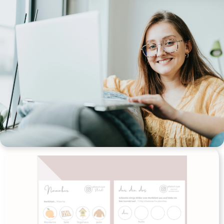
TYSK ORDFORRÅD – Monat Dezember
Merkblatt
Udgives af: plietschtysk
0,00
kr
Læs mere