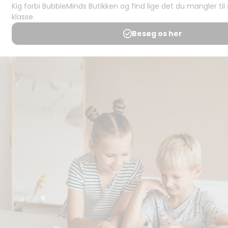
juridisk:
Spørgsmål og
svar
Medlemsbetingelser
Udgiveraftale
Handels- og
brugsbetingelser
Privatlivspolitik
Annoncering
Al kopiering, analogt og
digitalt, af materialer på
BubbleMinds eller dele deraf
er tilladt i henhold til
undervisningsinstitutionens
aftale med Tekst & Node.
Kopiering, der går ud over
begrænsningsreglerne i
aftalen med Tekst & Node,
kan alene finde sted efter