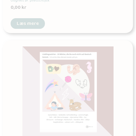
Udgives af: plietschtysk
0,00
kr
Læs mere