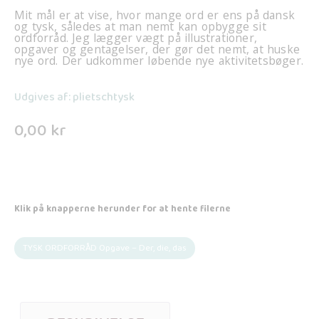
Mit mål er at vise, hvor mange ord er ens på dansk
og tysk, således at man nemt kan opbygge sit
ordforråd. Jeg lægger vægt på illustrationer,
opgaver og gentagelser, der gør det nemt, at huske
nye ord. Der udkommer løbende nye aktivitetsbøger.
Udgives af: plietschtysk
0,00
kr
Klik på knapperne herunder for at hente filerne
TYSK ORDFORRÅD Opgave – Der, die, das