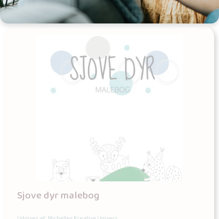
Sjove dyr malebog
Udgives af: Michelles Kreative Univers