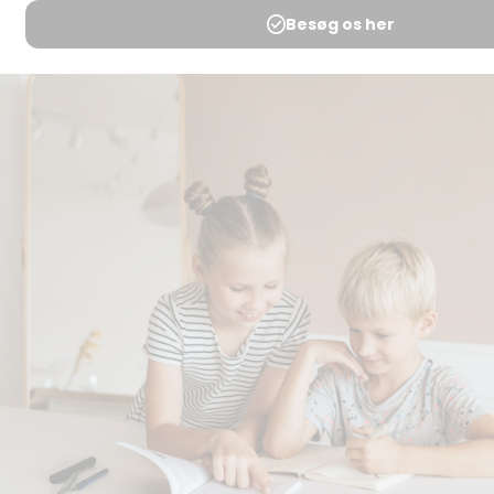
svar
Medlemsbetingelser
Udgiveraftale
Handels- og
brugsbetingelser
Privatlivspolitik
Annoncering
Al kopiering, analogt og
digitalt, af materialer på
BubbleMinds eller dele deraf
er tilladt i henhold til
undervisningsinstitutionens
aftale med Tekst & Node.
Kopiering, der går ud over
begrænsningsreglerne i
aftalen med Tekst & Node,
kan alene finde sted efter
forudgående aftale med
licensgiver.