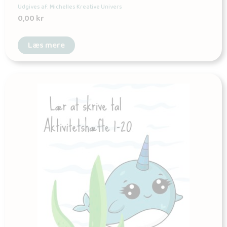
Udgives af: Michelles Kreative Univers
0,00
kr
Læs mere