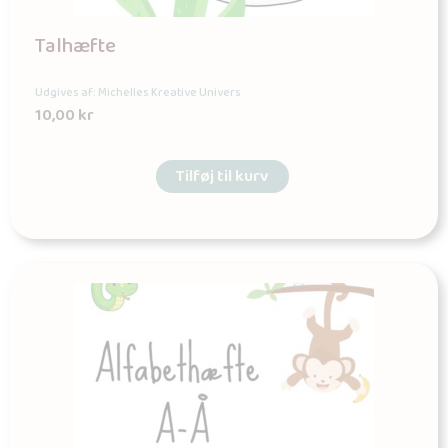
Talhæfte
Udgives af: Michelles Kreative Univers
10,00
kr
Tilføj til kurv