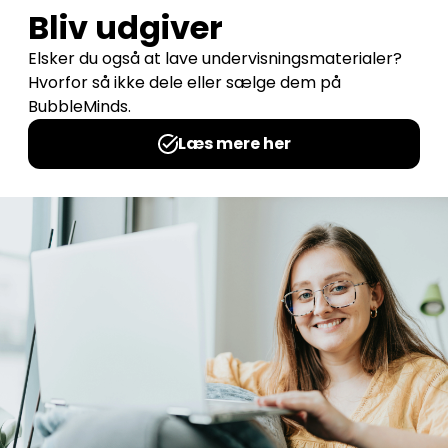
Kærlighed i luften – Matching spil
Udgives af: Michelles Kreative Univers
0,00
kr
Læs mere