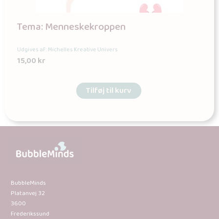
Tema: Menneskekroppen
Udgives af: Michelles Kreative Univers
15,00
kr
Tilføj til kurv
BubbleMinds
Platanvej 32
3600
Frederikssund