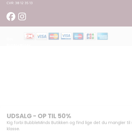
CVR: 38 12 35 13
Om
BubbleMinds:
Materialerne
Bliv
udgiver
Historien
om
BubbleMinds
BubbleMinds
Butikken
Support og
juridisk:
Spørgsmål og