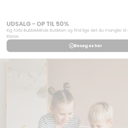
Butikken
Support og
juridisk:
Spørgsmål og
svar
Medlemsbetingelser
Udgiveraftale
Handels- og
brugsbetingelser
Privatlivspolitik
Annoncering
Al kopiering, analogt og
digitalt, af materialer på
BubbleMinds eller dele deraf
er tilladt i henhold til
undervisningsinstitutionens