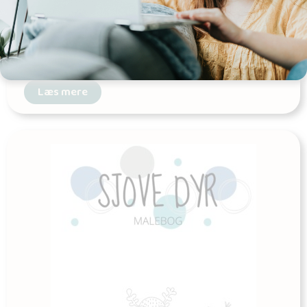
Kærlighed i luften – Matching spil
Udgives af: Michelles Kreative Univers
0,00
kr
Læs mere