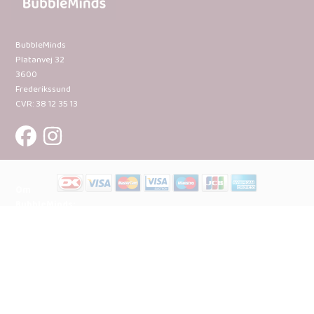
BubbleMinds
Platanvej 32
3600
Frederikssund
CVR: 38 12 35 13
Om
BubbleMinds:
Materialerne
Bliv
udgiver
Historien
om
BubbleMinds
BubbleMinds