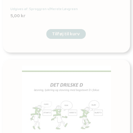
Udgives af: Sproggren v/Merete Løvgreen
5,00
kr
Tilføj til kurv