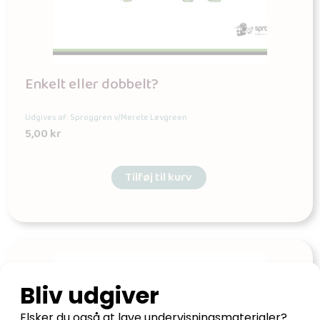
Enkelt eller dobbelt?
Udgives af: Sproggren v/Merete Løvgreen
5,00
kr
Tilføj til kurv