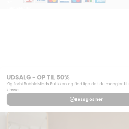
Om
BubbleMinds:
Materialerne
Bliv
udgiver
Historien
om
BubbleMinds
BubbleMinds
Butikken
Support og
juridisk:
Spørgsmål og
svar
Medlemsbetingelser
Udgiveraftale
Handels- og
brugsbetingelser
Privatlivspolitik