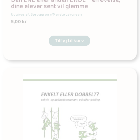
Den ENE eller anden ENDE – en øvelse,
dine elever sent vil glemme
Udgives af: Sproggren v/Merete Løvgreen
5,00
kr
Tilføj til kurv