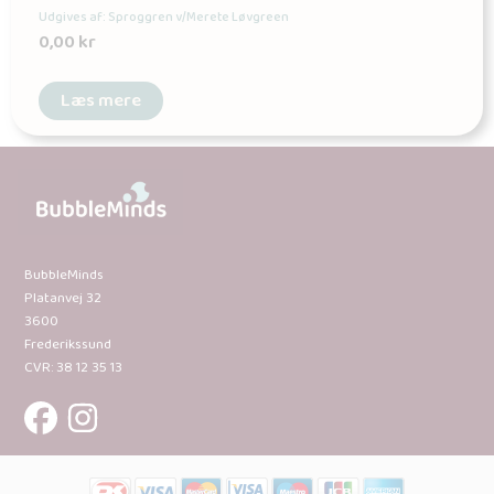
Udgives af: Sproggren v/Merete Løvgreen
0,00
kr
Læs mere
BubbleMinds
Platanvej 32
3600
Frederikssund
CVR: 38 12 35 13