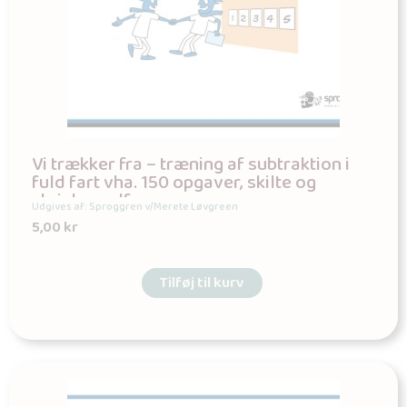
Vi trækker fra – træning af subtraktion i
fuld fart vha. 150 opgaver, skilte og
skrivbar pdf
Udgives af: Sproggren v/Merete Løvgreen
5,00
kr
Tilføj til kurv