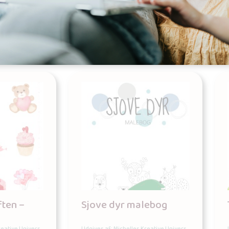
Tilføj til kurv
ften –
Sjove dyr malebog
reative Univers
Udgives af: Michelles Kreative Univers