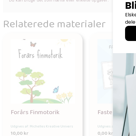
Du kan bruge det som hæfte eller enkelte opgaver.
Relaterede materialer
Forårs Finmotorik
Fastelavn ma
Udgives af: Michelles Kreative Univers
Udgives af: Michelles K
10,00
kr
0,00
kr