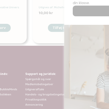
reative Univers
Udgives af: Michelles Kreative Univers
10,00
kr
kurv
Tilføj til kurv
inds:
Support og juridisk:
Al kopiering, anal
Spørgsmål og svar
tilladt i henhold 
Medlemsbetingelser
der går ud over b
 BubbleMinds
Udgiveraftale
sted efter forudg
Butikken
Handels- og brugsbetingelser
Privatlivspolitik
Annoncering