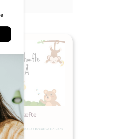
Alfabethæfte
Udgives af: Michelles Kreative Univers
0,00
kr