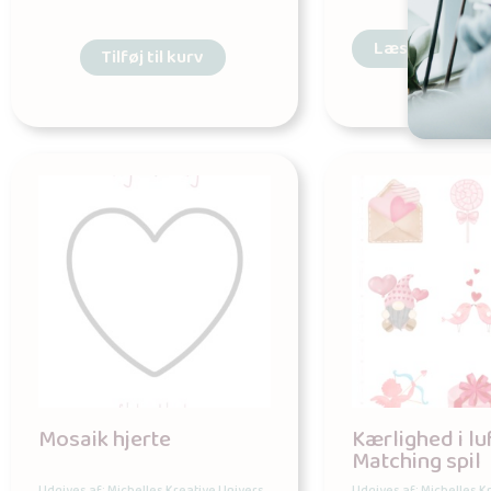
Læs mere
Tilføj til kurv
Mosaik hjerte
Kærlighed i lu
Matching spil
Udgives af: Michelles Kreative Univers
Udgives af: Michelles K