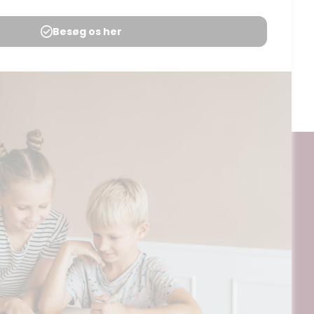
Menneskekroppen
Udgives af: Michelles Kreative Univers
15,00
kr
Tilføj til kurv
ogt og digitalt, af materialer på BubbleMinds eller dele deraf er
til undervisningsinstitutionens aftale med Tekst & Node. Kopiering,
egrænsningsreglerne i aftalen med Tekst & Node, kan alene finde
ående aftale med licensgiver.