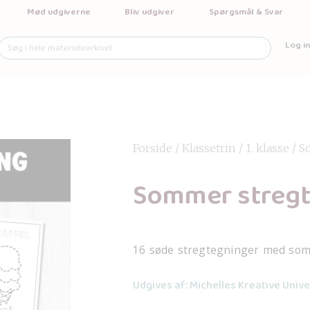
Mød udgiverne
Bliv udgiver
Spørgsmål & Svar
Log in
Forside
/
Klassetrin
/
1. klasse
/ S
Sommer streg
16 søde stregtegninger med so
Udgives af: Michelles Kreative Univ