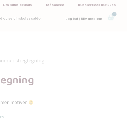
Om BubbleMinds
Idébanken
BubbleMinds Butikken
0
d og se din skoles saldo.
Log ind | Bliv medlem
ommer stregtegning
tegning
mmer motiver
ers