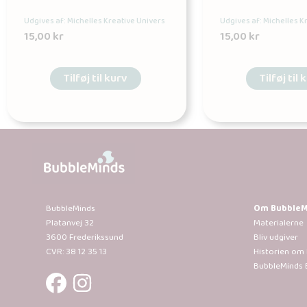
Udgives af: Michelles Kreative Univers
Udgives af: Michelles K
15,00
kr
15,00
kr
Tilføj til kurv
Tilføj til 
BubbleMinds
Om BubbleM
Platanvej 32
Materialerne
3600 Frederikssund
Bliv udgiver
CVR: 38 12 35 13
Historien om
BubbleMinds 