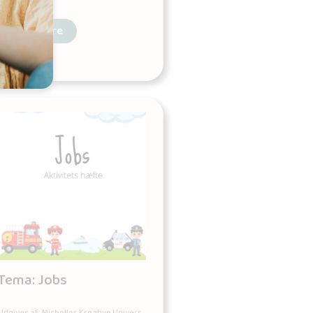
Læs mere
Tema: Jobs
Udgives af: Michelles Kreative Univers