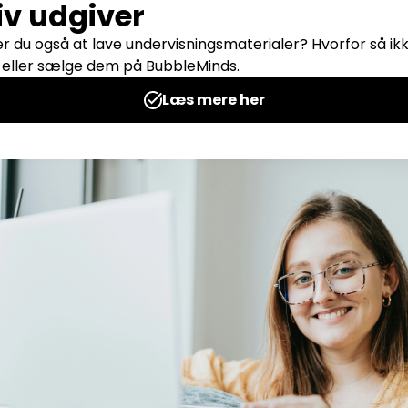
lebog
Talhæfte
reative Univers
Udgives af: Michelles Kreative Univers
10,00
kr