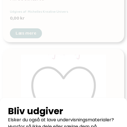
Udgives af: Michelles Kreative Univers
0,00
kr
Læs mere