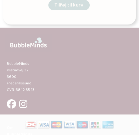
Tilføj til kurv
BubbleMinds
Platanvej 32
3600
Frederikssund
CVR: 38 12 35 13
Om
BubbleMinds: