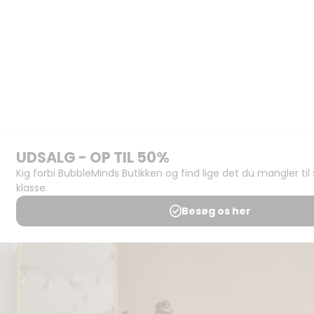
Materialerne
Bliv
udgiver
Historien
om
BubbleMinds
BubbleMinds
Butikken
Support og
juridisk:
Spørgsmål og
svar
Medlemsbetingelser
Udgiveraftale
Handels- og
brugsbetingelser
Privatlivspolitik
Annoncering