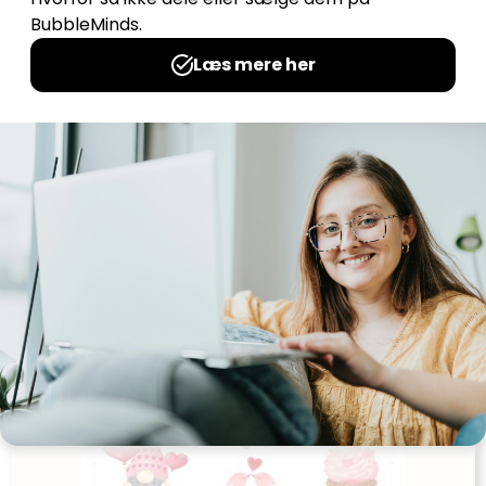
Mosaik hjerte
Udgives af: Michelles Kreative Univers
0,00
kr
Læs mere