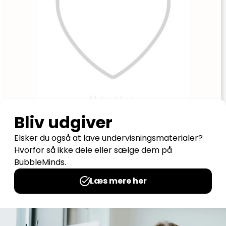
Mosaik hjerte
Udgives af: Michelles Kreative Univers
0,00
kr
Læs mere