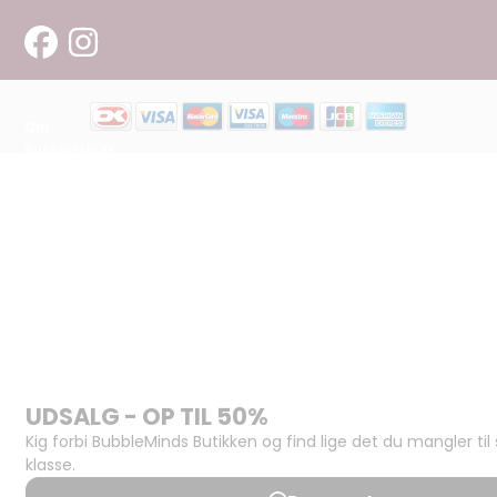
Om
BubbleMinds:
Materialerne
Bliv
udgiver
Historien
om
BubbleMinds
BubbleMinds
Butikken
Support og
juridisk:
Spørgsmål og
svar