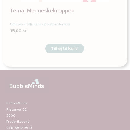
Tema: Menneskekroppen
Udgives af: Michelles Kreative Univers
15,00
kr
Tilføj til kurv
BubbleMinds
Platanvej 32
3600
Frederikssund
CVR: 38 12 35 13