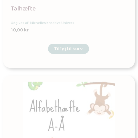
Talhæfte
Udgives af: Michelles Kreative Univers
10,00
kr
Tilføj til kurv