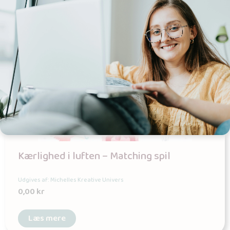
Kærlighed i luften – Matching spil
Udgives af: Michelles Kreative Univers
0,00
kr
Læs mere