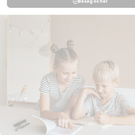
Medlemsbetingelser
Udgiveraftale
Handels- og
brugsbetingelser
Privatlivspolitik
Annoncering
Al kopiering, analogt og
digitalt, af materialer på
BubbleMinds eller dele deraf
er tilladt i henhold til
undervisningsinstitutionens
aftale med Tekst & Node.
Kopiering, der går ud over
begrænsningsreglerne i
aftalen med Tekst & Node,
kan alene finde sted efter
forudgående aftale med
licensgiver.