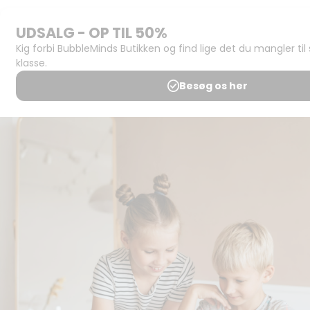
Support og
juridisk:
Spørgsmål og
svar
Medlemsbetingelser
Udgiveraftale
Handels- og
brugsbetingelser
Privatlivspolitik
Annoncering
Al kopiering, analogt og
digitalt, af materialer på
BubbleMinds eller dele deraf
er tilladt i henhold til
undervisningsinstitutionens
aftale med Tekst & Node.
Kopiering, der går ud over