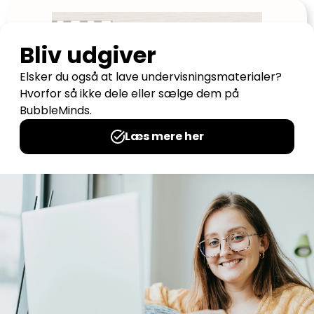
Skak aktivitetskort
Udgives af: Sarah Kirstein
45,00
kr