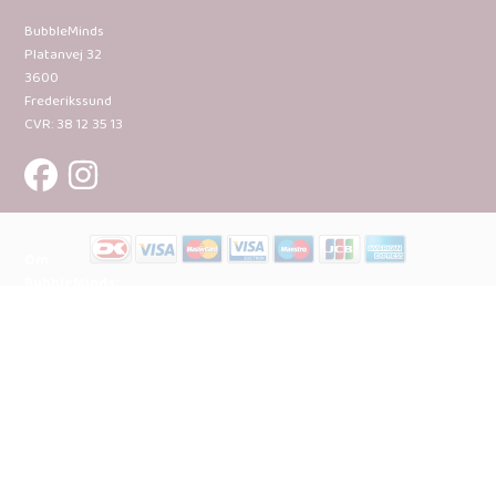
BubbleMinds
Platanvej 32
3600
Frederikssund
CVR: 38 12 35 13
Om
BubbleMinds:
Materialerne
Bliv
udgiver
Historien
om
BubbleMinds
BubbleMinds
Butikken