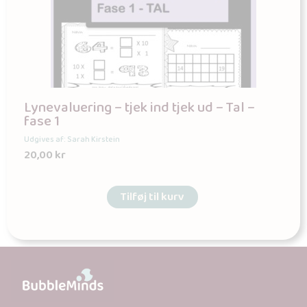
Lynevaluering – tjek ind tjek ud – Tal –
fase 1
Udgives af: Sarah Kirstein
20,00
kr
Tilføj til kurv