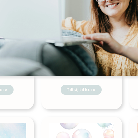
il
Sorteper – gange
lsen
Udgives af: Pernille Nielsen
10,00
kr
kurv
Tilføj til kurv