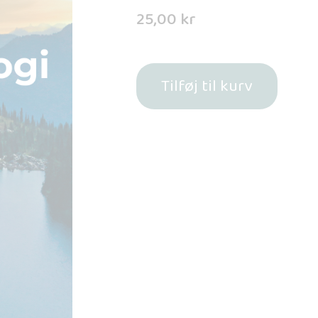
25,00
kr
Tilføj til kurv