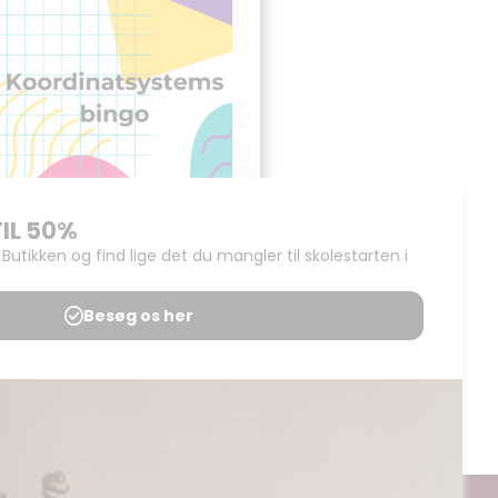
Koordinatsystems
bingo
Udgives af: Pernille Nielsen
35,00
kr
Tilføj til kurv