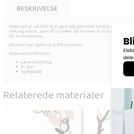
BESKRIVELSE
Dette spil er udviklet til at gøre arbejdet med nordisk mytologi 
omkring emnet, samt få ny viden. De kommer til at teste deres v
for menneskerne.
Eleverne kan spille op til fire personer.
Materialet indeholder:
Lærervejledning
81 kort
Spilleplade
Relaterede materialer