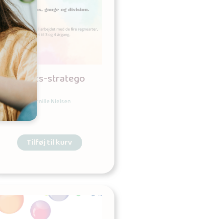
Regnearts-stratego
Udgives af: Pernille Nielsen
35,00
kr
Tilføj til kurv