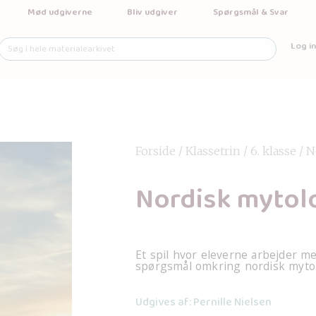
Mød udgiverne
Bliv udgiver
Spørgsmål & Svar
Log in
Forside
/
Klassetrin
/
6. klasse
/ N
Nordisk mytol
Et spil hvor eleverne arbejder me
spørgsmål omkring nordisk mytol
Udgives af: Pernille Nielsen