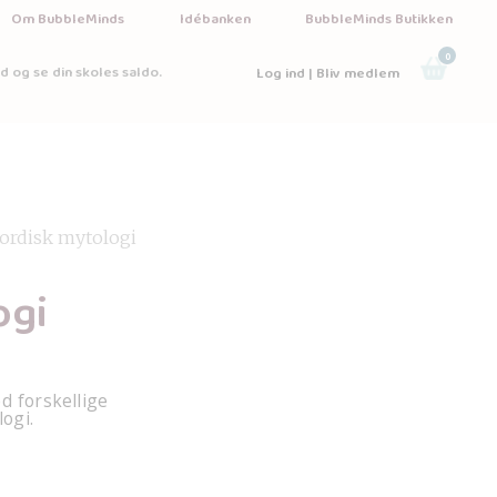
Om BubbleMinds
Idébanken
BubbleMinds Butikken
0
d og se din skoles saldo.
Log ind | Bliv medlem
ordisk mytologi
ogi
d forskellige
ogi.