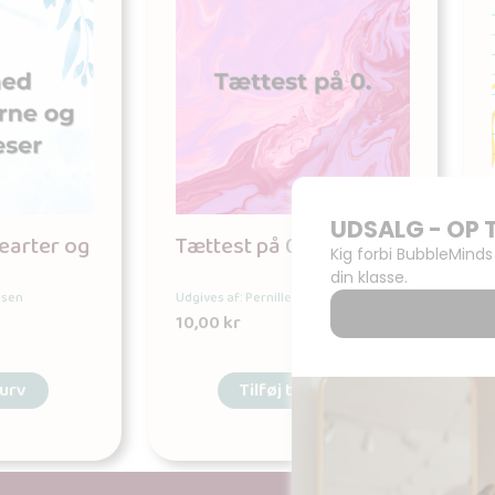
earter og
Tættest på 0
lsen
Udgives af: Pernille Nielsen
10,00
kr
kurv
Tilføj til kurv