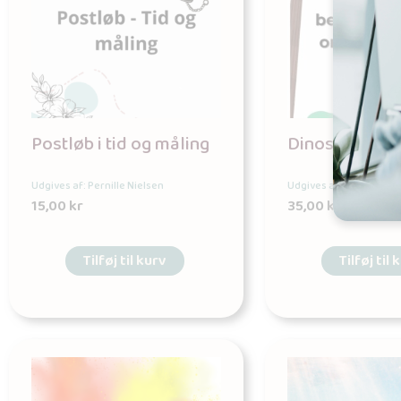
Postløb i tid og måling
Dinosaurer-sp
Udgives af: Pernille Nielsen
Udgives af: Pernille Nie
15,00
kr
35,00
kr
Tilføj til kurv
Tilføj til 