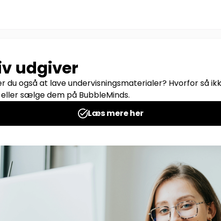
sjovere. Gennem playful learning og sjov konkurrence, for eleverne muli
iden omkring guderne, jætterne, verdens undergang samt hvilken bety