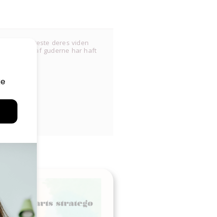
ghed for at teste deres viden
dning nogle af guderne har haft