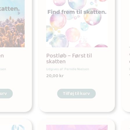
en
Postløb – Først til
skatten
lsen
Udgives af: Pernille Nielsen
20,00
kr
kurv
Tilføj til kurv